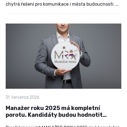
chytrá řešení pro komunikace i města budoucnosti. Na
pražském Výstavišti se během jednoho dne setkají
firmy, odborníci, partneři, zástupci univerzit,
vědeckých organizací, média i široká veřejnost, aby
společně objevili trendy, které mění způsob, jakým se
přemisťujeme.
31. července 2026
Manažer roku 2025 má kompletní
porotu. Kandidáty budou hodnotit
výrazné osobnosti českého