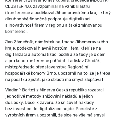
Konferenci zahájil Tomáš Kubala, předseda INDUSTRY
CLUSTER 4.0, zavzpomínal na vznik klastru
i konference a poděkoval Jihomoravskému kraji, který
dlouhodobě finančně podporuje digitalizaci
a inovativnost firem v regionu a také zmiňovanou
konferenci.
Jan Zámečník, náměstek hejtmana Jihomoravského
kraje, poděkoval hlavně hostům i těm, kteří se na
digitalizaci a automatizaci podílí a že tedy je o čem
a pro koho konference pořádat. Ladislav Chodák,
místopředseda představenstva Regionální
hospodářské komory Brno, upozornil na to, že je třeba
na počátku zjistit, jaké oblasti má smysl zlepšovat.
Vladimír Bartoš z Minerva Česká republika rozebral
jednotlivé metody snižování nákladů a jejich
důsledky. Došel k závěru, že snižovat náklady
bez investice do digitalizace nejde. Panelisté z
výrobních firem upozornili, že sice ne vše má smysl