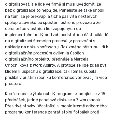
digitalizovat, ale lidé ve firmě si musí uvědomit, že
bez digitalizace to nepůjde. Panelisté se také shodli
na tom, že je překvapila tichá pasivita některých
spolupracovníků po spuštění ostrého provozu a že
cena práce vlastních lidí zapojených do
implementačního týmu tvoří podstatnou část nákladů
na digitalizaci firemních procesů (v porovnání s
náklady na nákup softwaru). Jak změna přístupu lidí k
digitalizačním procesům ovlivnila úspěch
digitalizačního projektu přednášela Marcela
Chochlíková z Work Ability. A protože se lidé zdají být
klíčem k úspěchu digitalizace, tak Tomáš Kubala
přislíbil v příštím ročníku konference věnovat jim více
prostoru.
Konference skýtala nabitý program skládající se z 15
přednášek, jedné panelové diskuse a 7 workshopů.
Přes dvě stovky účastníků si mohlo kromě odborného
programu konference zahrát stolní fotbálek proti