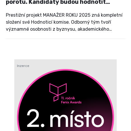
porotu. Kandidáty budou hodnotit
výrazné osobnosti českého
managementu
Prestižní projekt MANAŽER ROKU 2025 zná kompletní
složení své Hodnoticí komise. Odborný tým tvoří
významné osobnosti z byznysu, akademického
prostředí, veřejné správy a dalších oblastí českého
hospodářského a společenského života. Vedle porotců,
kteří s projektem spolupracují dlouhodobě a přinášejí
do hodnocení své zkušenosti z předchozích ročníků,
letos zasednou v komisi také nové osobnosti.
Inzerce