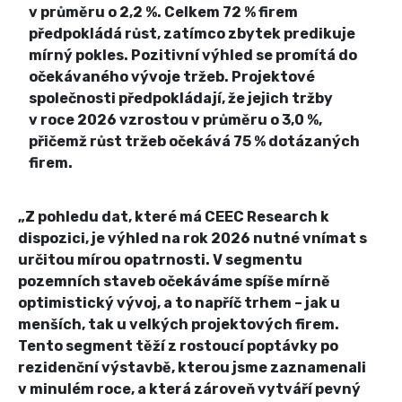
v průměru o 2,2 %. Celkem 72 % firem
předpokládá růst, zatímco zbytek predikuje
mírný pokles. Pozitivní výhled se promítá do
očekávaného vývoje tržeb. Projektové
společnosti předpokládají, že jejich tržby
v roce 2026 vzrostou v průměru o 3,0 %,
přičemž růst tržeb očekává 75 % dotázaných
firem.
„Z pohledu dat, které má CEEC Research k
dispozici, je výhled na rok 2026 nutné vnímat s
určitou mírou opatrnosti. V segmentu
pozemních staveb očekáváme spíše mírně
optimistický vývoj, a to napříč trhem – jak u
menších, tak u velkých projektových firem.
Tento segment těží z rostoucí poptávky po
rezidenční výstavbě, kterou jsme zaznamenali
v minulém roce, a která zároveň vytváří pevný