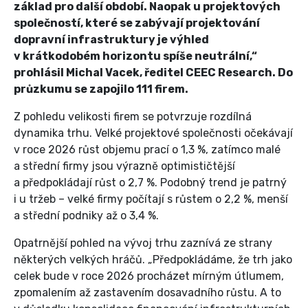
základ pro další období. Naopak u projektových
společností, které se zabývají projektování
dopravní infrastruktury je výhled
v krátkodobém horizontu spíše neutrální,“
prohlásil Michal Vacek, ředitel CEEC Research. Do
průzkumu se zapojilo 111 firem.
Z pohledu velikosti firem se potvrzuje rozdílná
dynamika trhu. Velké projektové společnosti očekávají
v roce 2026 růst objemu prací o 1,3 %, zatímco malé
a střední firmy jsou výrazně optimističtější
a předpokládají růst o 2,7 %. Podobný trend je patrný
i u tržeb – velké firmy počítají s růstem o 2,2 %, menší
a střední podniky až o 3,4 %.
Opatrnější pohled na vývoj trhu zaznívá ze strany
některých velkých hráčů. „Předpokládáme, že trh jako
celek bude v roce 2026 procházet mírným útlumem,
zpomalením až zastavením dosavadního růstu. A to