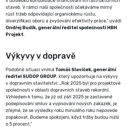
v důsledku konsolidace financování infrastrukturních
staveb. V rámci naší společnosti očekáváme mírný
růst tržeb odpovídající organickému růstu,
diverzifikaci oborů a zvyšování efektivity práce,“ uvádí
Ondřej Budík, generální ředitel společnosti HBH
Projekt
.
Výkyvy v dopravě
Podobně situaci vnímá
Tomáš Slavíček, generální
ředitel SUDOP GROUP
, který upozorňuje na výkyvy
v dopravním stavitelství: „Rok 2025 byl pro projektové
společnosti v oblasti dopravních staveb rekordní.
Vzhledem k tomu, že již od září 2025 je zastavené
podepisování smluv a vypisování nových zakázek, je
zřejmé, že se výsledky roku minulého roku nepovede
zopakovat. Budeme spokojeni, když tržby budou nižší
o 5 procent.“