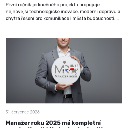
První ročník jedinečného projektu propojuje
nejnovější technologické inovace, moderní dopravu a
chytrá řešení pro komunikace i města budoucnosti. Na
pražském Výstavišti se během jednoho dne setkají
firmy, odborníci, partneři, zástupci univerzit,
vědeckých organizací, média i široká veřejnost, aby
společně objevili trendy, které mění způsob, jakým se
přemisťujeme.
31. července 2026
Manažer roku 2025 má kompletní