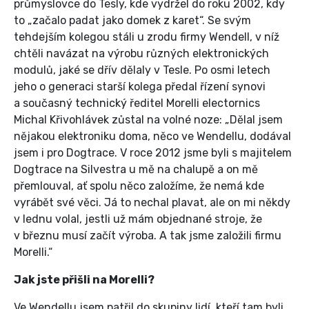
průmyslovce do Tesly, kde vydržel do roku 2002, kdy
to „začalo padat jako domek z karet“. Se svým
tehdejším kolegou stáli u zrodu firmy Wendell, v níž
chtěli navázat na výrobu různých elektronických
modulů, jaké se dřív dělaly v Tesle. Po osmi letech
jeho o generaci starší kolega předal řízení synovi
a současný technický ředitel Morelli electornics
Michal Křivohlávek zůstal na volné noze: „Dělal jsem
nějakou elektroniku doma, něco ve Wendellu, dodával
jsem i pro Dogtrace. V roce 2012 jsme byli s majitelem
Dogtrace na Silvestra u mě na chalupě a on mě
přemlouval, ať spolu něco založíme, že nemá kde
vyrábět své věci. Já to nechal plavat, ale on mi někdy
v lednu volal, jestli už mám objednané stroje, že
v březnu musí začít výroba. A tak jsme založili firmu
Morelli.“
Jak jste přišli na Morelli?
Ve Wendellu jsem patřil do skupiny lidí, kteří tam byli