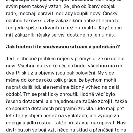
svým psem takový vztah, že jeho oblíbený obojek
raději nechají opravit, než aby koupili nový. Čínský
obchod takové služby zákazníkům nabízet nemůže,
ten jede spíše na kvantitu než na kvalitu. Když chce
mít zákazník nějaký servis, dostane ho jen u nás.
Jak hodnotíte současnou situaci v podnikání?
Teď je obecně problém nejen v průmyslu, že nikdo nic
neví. Všichni mají velké oči, co bude, všechno má rok
dva tři skluz a objemy jsou pak poloviční. My sice
máme do konce roku tolik práce, že bychom mohli
nabrat další lidi, ale nemáme žádný výhled na další
období. Trh se prakticky zhroutil. Hodně věcí bylo
řešeno dotacemi, ale najednou se začalo zbrojit, takže
se spousta dotačních programů zrušila. Lidé mají pět
let stejný objem peněz na výplatách, ale výdaje za
energii a jídlo rostou, takže přestávají nakupovat. Naši
distributoři se bojí vzít něco na sklad a přenášejí to na