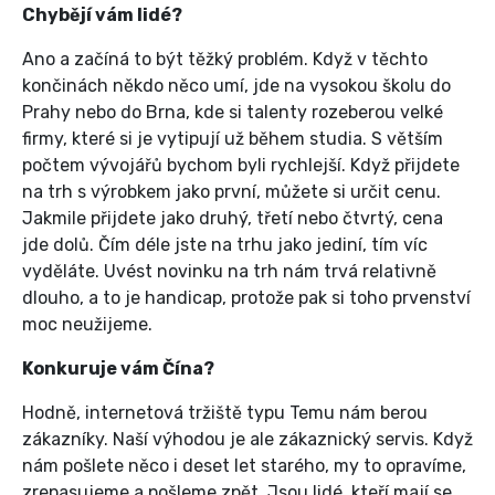
Chybějí vám lidé?
Ano a začíná to být těžký problém. Když v těchto
končinách někdo něco umí, jde na vysokou školu do
Prahy nebo do Brna, kde si talenty rozeberou velké
firmy, které si je vytipují už během studia. S větším
počtem vývojářů bychom byli rychlejší. Když přijdete
na trh s výrobkem jako první, můžete si určit cenu.
Jakmile přijdete jako druhý, třetí nebo čtvrtý, cena
jde dolů. Čím déle jste na trhu jako jediní, tím víc
vyděláte. Uvést novinku na trh nám trvá relativně
dlouho, a to je handicap, protože pak si toho prvenství
moc neužijeme.
Konkuruje vám Čína?
Hodně, internetová tržiště typu Temu nám berou
zákazníky. Naší výhodou je ale zákaznický servis. Když
nám pošlete něco i deset let starého, my to opravíme,
zrepasujeme a pošleme zpět. Jsou lidé, kteří mají se