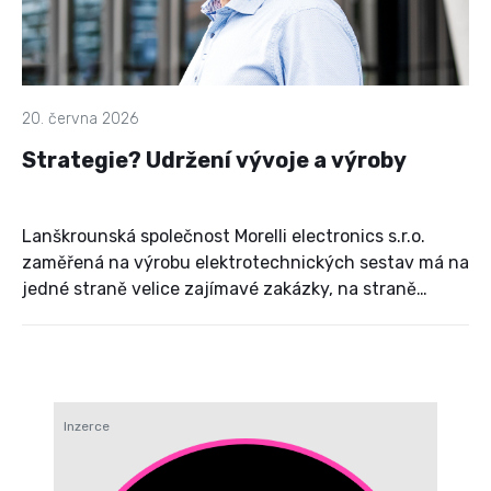
20. června 2026
Strategie? Udržení vývoje a výroby
Lanškrounská společnost Morelli electronics s.r.o.
zaměřená na výrobu elektrotechnických sestav má na
jedné straně velice zajímavé zakázky, na straně
druhé musí při jejich realizaci čelit globálním
problémům, které nemá šanci ovlivnit.
Inzerce