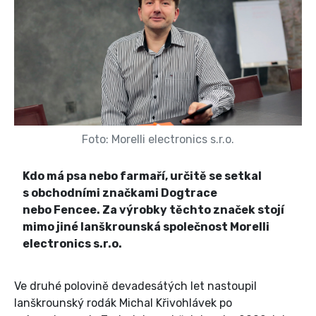
Foto: Morelli electronics s.r.o.
Kdo má psa nebo farmaří, určitě se setkal
s obchodními značkami Dogtrace
nebo Fencee. Za výrobky těchto značek stojí
mimo jiné lanškrounská společnost Morelli
electronics s.r.o.
Ve druhé polovině devadesátých let nastoupil
lanškrounský rodák Michal Křivohlávek po