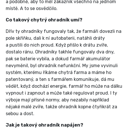
a podobně, aby to měl zákazník všechno na jednom
místě. A to se osvědčilo.
Co takový chytrý ohradník umí?
Dřív ty ohradníky fungovaly tak, že farmáři dovezli na
pole skříňku, dali k ní autobaterii, natáhli dráty
a pustili do nich proud. Když přišlo k drátu zvíře,
dostalo ránu. Ohradníky takhle fungovaly dva dny,
pak se baterie vybila, a dokud farmář akumulátor
nevyměnil, byl ohradník nefunkční. My jsme vyvinuli
systém, kterému říkáme chytrá farma a máme ho
patentovaný, a ten s farmářem komunikuje, dá mu
vědět, když dochází energie, farmář ho může na dálku
vypnout i zapnout a může také regulovat proud. I ty
výboje mají přísné normy, aby nezabily například
nějaké malé zvíře, takže ohradník kopne čtyřikrát za
sebou a dost.
Jak je takový ohradník napájen?