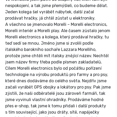
nespokojení, a tak jsme přemýšleli, co budeme dělat.
Jeden kolega šel vyrábět nábytek, další začal
prodávat hračky, já chtěl zůstat u elektroniky.
A všechno se jmenovalo Morelli – Morelli electronics,
Morelli interiér a Morelli play. Ale časem zůstalo jenom
Morelli electronics a kolega, který prodával hračky, tu
teď sedí se mnou. Jméno jsme si zvolili podle
italského barokního sochaře Lazzara Morelliho,
protože jsme chtěli mít italsky znějící název. Nechtěl
jsem název firmy třeba podle písmen zakladatelů.
Cílem Morelli electronics bylo od počátku pořízení
technologie na výrobu produktů pro farmy a pro psy,
které dnes dodáváme do celého světa. Nejdřív jsme
začali vyrábět GPS obojky a lokátory pro psy. Pak jsme
zjistili, že naši odběratelé jsou zároveň farmáři, tak
jsme vyvinuli vlastní ohradníky. Prodáváme hodně
přes e-shop, tak jsme k tomu přidali i další produkty
s tím související, jako jsou dráty, sítě, napáječky