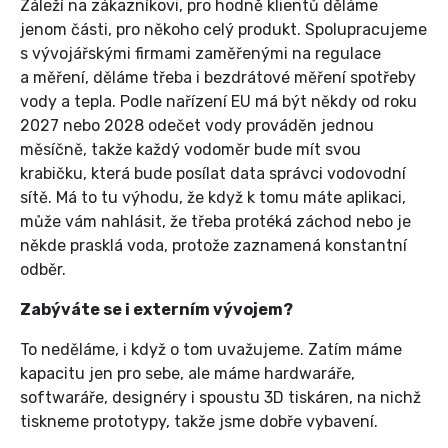
Záleží na zákazníkovi, pro hodně klientů děláme
jenom části, pro někoho celý produkt. Spolupracujeme
s vývojářskými firmami zaměřenými na regulace
a měření, děláme třeba i bezdrátové měření spotřeby
vody a tepla. Podle nařízení EU má být někdy od roku
2027 nebo 2028 odečet vody prováděn jednou
měsíčně, takže každý vodoměr bude mít svou
krabičku, která bude posílat data správci vodovodní
sítě. Má to tu výhodu, že když k tomu máte aplikaci,
může vám nahlásit, že třeba protéká záchod nebo je
někde prasklá voda, protože zaznamená konstantní
odběr.
Zabýváte se i externím vývojem?
To neděláme, i když o tom uvažujeme. Zatím máme
kapacitu jen pro sebe, ale máme hardwaráře,
softwaráře, designéry i spoustu 3D tiskáren, na nichž
tiskneme prototypy, takže jsme dobře vybavení.