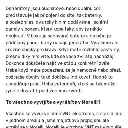
Generátory jsou buď síťové, nebo duální, což
představuje jak připojení do sítě, tak baterky,
a poslední asi dva roky k nim dodáváme i solární
panely s boxem, který kope taky, aby je nikdo
neukradl. V boxu je schovaná baterie a na něm je
přidělaný panel, který napájí generátor. Vyrábíme ale
i různé obojky pro krávy. Když máte rozlehlé pastviny,
přesně díky nim víte, kde se vaše zvířata nacházejí.
Dokonce dokážete najít ve stádu konkrétní zvíře,
třeba když máte podezření, že je nemocné nebo březí,
což naše obojky také dokážou indikovat. Hodně to
usnadňuje práci třeba veterináři, který se tak může
rychle dostat k postiženému zvířeti.
To všechno vyvíjíte a vyrábíte v Morelli?
Všechno se vyvíjí ve firmě VNT electronic, s níž sídlíme
v jednom areálu a jsme majetkově propojení, ale
vyrábí se v Morelli. Morelli je výrobce, VNT má vývojáře