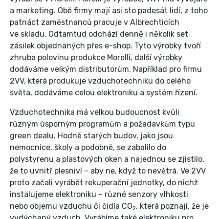
a marketing. Obě firmy mají asi sto padesát lidí, z toho
patnáct zaměstnanců pracuje v Albrechticích
ve skladu. Odtamtud odchází denně i několik set
zásilek objednaných přes e-shop. Tyto výrobky tvoří
zhruba polovinu produkce Morelli, další výrobky
dodáváme velkým distributorům. Například pro firmu
2VV, která produkuje vzduchotechniku do celého
světa, dodáváme celou elektroniku a systém řízení.
Vzduchotechnika má velkou budoucnost kvůli
různým úsporným programům a požadavkům typu
green dealu. Hodně starých budov, jako jsou
nemocnice, školy a podobně, se zabalilo do
polystyrenu a plastových oken a najednou se zjistilo,
že to uvnitř plesniví – aby ne, když to nevětrá. Ve 2VV
proto začali vyrábět rekuperační jednotky, do nichž
instalujeme elektroniku – různé senzory vlhkosti
nebo objemu vzduchu či čidla CO
, která poznají, že je
2
vydýchaný vzduch. Vyrábíme také elektroniku pro