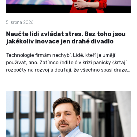
5. srpna 2026
Naučte lidi zvládat stres. Bez toho jsou
jakékoliv inovace jen drahé divadlo
Technologie firmám nechybí. Lidé, kteří je umějí
používat, ano. Zatímco ředitelé v krizi panicky škrtají
rozpočty na rozvoj a doufají, že všechno spasí draze
nakoupené licence, majitelka vzdělávací agentury
CE-PA Vlaďka Snášel Lukašíková natvrdo říká: je to
mrhání penězi. Místo zázračných zkratek a
bezhlavého tlačení na výkon nabízí střízlivý pohled na
to, jak ve firmách probudit adaptaci, nezabít
kreativitu a nevyhořet.