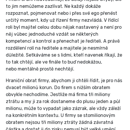
to jim nemůžeme zazlívat. Ne každý dokáže
rozpoznat, pojmenovat nebo i přes své ego přenést
určitý moment, kdy už řízení firmy nezvládá. V řídící
roli byl majitel celou dobu nějak nastavený a není pro
něj vůbec jednoduché vzdát se některých
kompetencí a kontrol a přenechat je řediteli. A právě
rozdělení rolí na ředitele a majitele je nesmírně
důležité. Setkáváme se s lidmi, kteří navenek říkají, že
to tak chtějí, ale ve finále to buď nedokážou,
nebo mentálně prostě nechtějí.
Hraniční obrat firmy, abychom ji chtěli řídit, je pro nás
dvacet milionů korun. Do firem s nižším obratem
obvykle nechodíme. Jestliže má firma tři miliony
ztrátu a my ji za rok dostaneme do plusu jeden a půl
milionu, může to vypadat jako zázrak, ale vždy záleží
na konkrétním kontextu. U firmy se stomilionovým
obratem nejsou tři miliony ztráty žádná závratná
částka a dostat ji do zisku nemusí být velké umění.