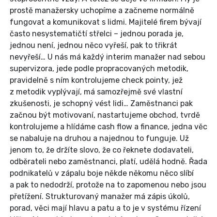
prostě manažersky uchopíme a začneme normálně
fungovat a komunikovat s lidmi. Majitelé firem bývají
často nesystematičtí střelci – jednou porada je,
jednou není, jednou něco vyřeší, pak to třikrát
nevyřeší… U nás má každý interim manažer nad sebou
supervizora, jede podle propracovaných metodik,
pravidelně s ním kontrolujeme check pointy, jež
z metodik vyplývají, má samozřejmě své vlastní
zkušenosti, je schopný vést lidi… Zaměstnanci pak
začnou být motivovaní, nastartujeme obchod, tvrdě
kontrolujeme a hlídáme cash flow a finance, jedna věc
se nabaluje na druhou a najednou to funguje. Už
jenom to, že držíte slovo, že co řeknete dodavateli,
odběrateli nebo zaměstnanci, platí, udělá hodně. Řada
podnikatelů v zápalu boje někde někomu něco slíbí
a pak to nedodrží, protože na to zapomenou nebo jsou
přetížení. Strukturovaný manažer má zápis úkolů,
porad, věci mají hlavu a patu a to je v systému řízení