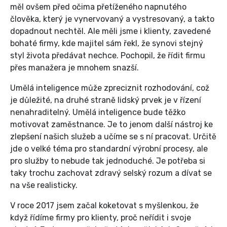
měl ovšem před očima přetíženého napnutého
člověka, který je vynervovaný a vystresovaný, a takto
dopadnout nechtěl. Ale měli jsme i klienty, zavedené
bohaté firmy, kde majitel sám řekl, že synovi stejný
styl života předávat nechce. Pochopil, že řídit firmu
přes manažera je mnohem snazší.
Umělá inteligence může zpreciznit rozhodování, což
je důležité, na druhé straně lidský prvek je v řízení
nenahraditelný. Umělá inteligence bude těžko
motivovat zaměstnance. Je to jenom další nástroj ke
zlepšení našich služeb a učíme se s ní pracovat. Určitě
jde o velké téma pro standardní výrobní procesy, ale
pro služby to nebude tak jednoduché. Je potřeba si
taky trochu zachovat zdravý selský rozum a dívat se
na vše realisticky.
V roce 2017 jsem začal koketovat s myšlenkou, že
když řídíme firmy pro klienty, proč neřídit i svoje