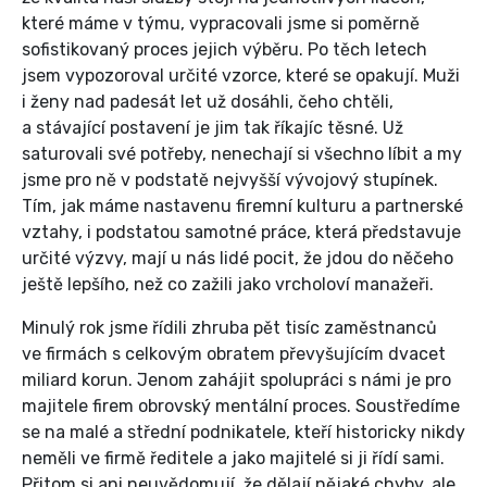
které máme v týmu, vypracovali jsme si poměrně
sofistikovaný proces jejich výběru. Po těch letech
jsem vypozoroval určité vzorce, které se opakují. Muži
i ženy nad padesát let už dosáhli, čeho chtěli,
a stávající postavení je jim tak říkajíc těsné. Už
saturovali své potřeby, nenechají si všechno líbit a my
jsme pro ně v podstatě nejvyšší vývojový stupínek.
Tím, jak máme nastavenu firemní kulturu a partnerské
vztahy, i podstatou samotné práce, která představuje
určité výzvy, mají u nás lidé pocit, že jdou do něčeho
ještě lepšího, než co zažili jako vrcholoví manažeři.
Minulý rok jsme řídili zhruba pět tisíc zaměstnanců
ve firmách s celkovým obratem převyšujícím dvacet
miliard korun. Jenom zahájit spolupráci s námi je pro
majitele firem obrovský mentální proces. Soustředíme
se na malé a střední podnikatele, kteří historicky nikdy
neměli ve firmě ředitele a jako majitelé si ji řídí sami.
Přitom si ani neuvědomují, že dělají nějaké chyby, ale