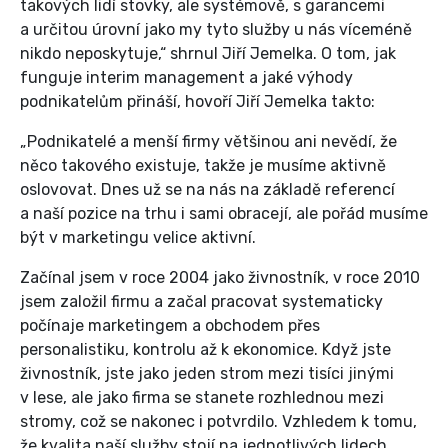
takových lidí stovky, ale systémově, s garancemi
a určitou úrovní jako my tyto služby u nás víceméně
nikdo neposkytuje,“ shrnul Jiří Jemelka. O tom, jak
funguje interim management a jaké výhody
podnikatelům přináší, hovoří Jiří Jemelka takto:
„Podnikatelé a menší firmy většinou ani nevědí, že
něco takového existuje, takže je musíme aktivně
oslovovat. Dnes už se na nás na základě referencí
a naší pozice na trhu i sami obracejí, ale pořád musíme
být v marketingu velice aktivní.
Začínal jsem v roce 2004 jako živnostník, v roce 2010
jsem založil firmu a začal pracovat systematicky
počínaje marketingem a obchodem přes
personalistiku, kontrolu až k ekonomice. Když jste
živnostník, jste jako jeden strom mezi tisíci jinými
v lese, ale jako firma se stanete rozhlednou mezi
stromy, což se nakonec i potvrdilo. Vzhledem k tomu,
že kvalita naší služby stojí na jednotlivých lidech,