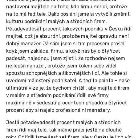
nastavení majitele na toho, kdo firmu neřídí, protože
na to má ředitele. Jako poslání jsme si vytyčili změnit
kulturu podnikání malých a středních firem.
Pětadevadesát procent takových podniků v Česku řídí
majitel, což je absurdní, protože majitel opravdu není
dobrý manažer. Já sám jsem si tím procesem prošel,
když jsem zakládal firmu, a když nás bylo čtyřicet
padesát, najednou jsem zjistil, že rozhodně nejsem
nejlepší manažer, protože jsem kolem sebe viděl
spoustu schopnějších a šikovnějších lidí. Ale tohle si
uvědomí málokterý podnikatel. A teď ta pointa – naše
ultimátní vize je, že bychom chtěli, aby majitelé firem
v malém a středním podnikání řídili své firmy
maximálně v šedesáti procentech případů a čtyřicet
procent aby si najalo profesionální manažery.
Jestli pětadevadesát procent malých a středních
firem řídí majitelé, tak máme práci ještě na dlouhé
roky. Odřídili jsme šest set firem, ale v Česku je jich víc