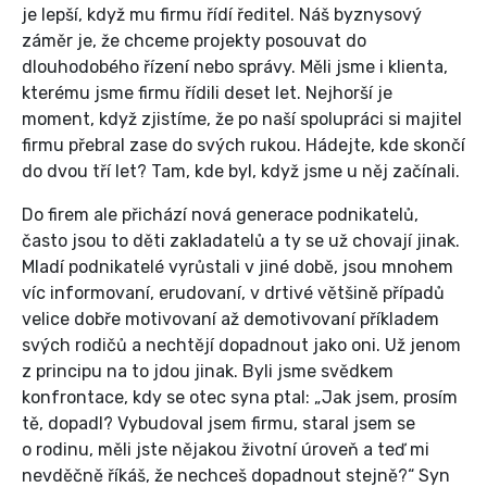
je lepší, když mu firmu řídí ředitel. Náš byznysový
záměr je, že chceme projekty posouvat do
dlouhodobého řízení nebo správy. Měli jsme i klienta,
kterému jsme firmu řídili deset let. Nejhorší je
moment, když zjistíme, že po naší spolupráci si majitel
firmu přebral zase do svých rukou. Hádejte, kde skončí
do dvou tří let? Tam, kde byl, když jsme u něj začínali.
Do firem ale přichází nová generace podnikatelů,
často jsou to děti zakladatelů a ty se už chovají jinak.
Mladí podnikatelé vyrůstali v jiné době, jsou mnohem
víc informovaní, erudovaní, v drtivé většině případů
velice dobře motivovaní až demotivovaní příkladem
svých rodičů a nechtějí dopadnout jako oni. Už jenom
z principu na to jdou jinak. Byli jsme svědkem
konfrontace, kdy se otec syna ptal: „Jak jsem, prosím
tě, dopadl? Vybudoval jsem firmu, staral jsem se
o rodinu, měli jste nějakou životní úroveň a teď mi
nevděčně říkáš, že nechceš dopadnout stejně?“ Syn