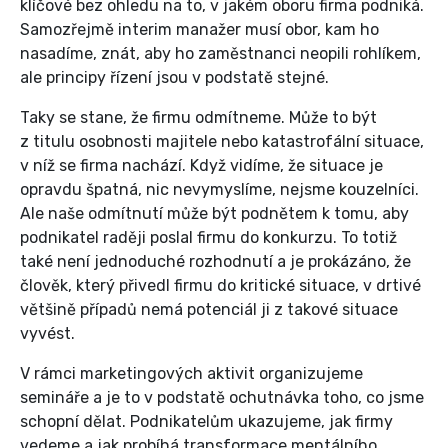
klíčové bez ohledu na to, v jakém oboru firma podniká.
Samozřejmě interim manažer musí obor, kam ho
nasadíme, znát, aby ho zaměstnanci neopili rohlíkem,
ale principy řízení jsou v podstatě stejné.
Taky se stane, že firmu odmítneme. Může to být
z titulu osobnosti majitele nebo katastrofální situace,
v níž se firma nachází. Když vidíme, že situace je
opravdu špatná, nic nevymyslíme, nejsme kouzelníci.
Ale naše odmítnutí může být podnětem k tomu, aby
podnikatel raději poslal firmu do konkurzu. To totiž
také není jednoduché rozhodnutí a je prokázáno, že
člověk, který přivedl firmu do kritické situace, v drtivé
většině případů nemá potenciál ji z takové situace
vyvést.
V rámci marketingových aktivit organizujeme
semináře a je to v podstatě ochutnávka toho, co jsme
schopní dělat. Podnikatelům ukazujeme, jak firmy
vedeme a jak probíhá transformace mentálního