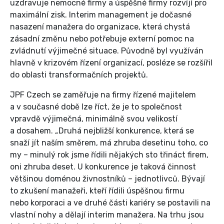
uzdravuje nemocné firmy a úspěšné firmy rozvíjí pro
maximální zisk. Interim management je dočasné
nasazení manažera do organizace, která chystá
zásadní změnu nebo potřebuje externí pomoc na
zvládnutí výjimečné situace. Původně byl využíván
hlavně v krizovém řízení organizací, posléze se rozšířil
do oblasti transformačních projektů.
JPF Czech se zaměřuje na firmy řízené majitelem
a v současné době lze říct, že je to společnost
vpravdě výjimečná, minimálně svou velikostí
a dosahem. „Druhá nejbližší konkurence, která se
snaží jít naším směrem, má zhruba desetinu toho, co
my – minulý rok jsme řídili nějakých sto třináct firem,
oni zhruba deset. U konkurence je taková činnost
většinou doménou živnostníků – jednotlivců. Bývají
to zkušení manažeři, kteří řídili úspěšnou firmu
nebo korporaci a ve druhé části kariéry se postavili na
vlastní nohy a dělají interim manažera. Na trhu jsou