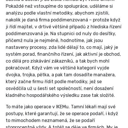
Pokaždé než vstoupíme do spolupráce, uděláme si
analýzu podle vlastní metodiky, abychom zjistili,
nakolik je daná firma poddimenzovaná – protože když
ji řídí majitel, v drtivé většině případů z hlediska řízení
poddimenzovaná je. Na stupnici od nuly do desítky,
přičemž nula je nejméně, hodnotíme, jak jsou
nastaveny procesy, zda lidé dělají to, co mají, jaký je
systém porad, finančního řízení, jak aktivní je obchod,
co dělá pro získávání zákazníků, a tak bych mohl
pokračovat. Když vám ve většině kategorií vyjde
dvojka, trojka, pětka, a pak tam dosadíte manažera,
který začne firmu řídit podle metodiky, jež se
osvědčila už u šesti set společností, není dosažení
kladného hospodářského výsledku zase tak složité.
To máte jako operace v IKEMu. Tamní lékaři mají své
postupy, které garantují, že se operace podaří, i když
to mimochodem neznamená, že se podaří
stoprocentně vždy. A totéž se děje ve firmách. My je