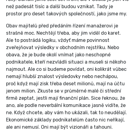
než padesát tisíc a další budou vznikat. Tady je
prostor pro deset takových společností, jako jsme my.
Obav majitelů před předáním řízení manažerovi je
strašně moc. Nechtějí třeba, aby jim viděl do karet.
Ale to postrádá logiku, vždyť máme povinnost
zveřejňovat výsledky v obchodním rejstříku. Nebo
obava, že je bude okolí vnímat jako neschopné
podnikatele, kteří nezvládli situaci a museli si někoho
najmout. Ale co si budeme povídat, oni kolikrát vůbec
nemají hlubší znalost výsledovky nebo nechápou,
proč když mají zisk třeba deset milionů, mají na účtu
jenom milion. Zkuste se v průměrné malé či střední
firmě zeptat, jestli mají finanční plán. Sice řeknou, že
ano, ale podle neverbální komunikace jasně vidíte, že
ne. Když chcete, aby vám ho ukázali, tak to neudělají.
Ekonomické základy podnikatelům často nic neříkají,
ale ani nemusí. Oni mají být vizionáři a tahouni.