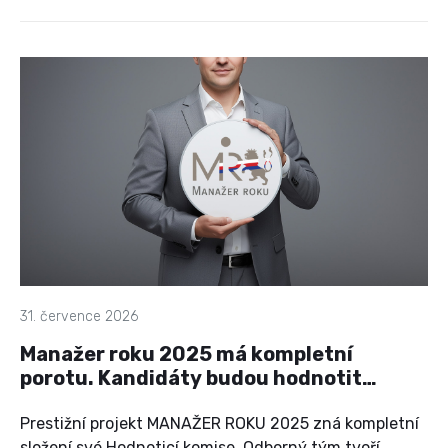
pražském Výstavišti se během jednoho dne setkají
firmy, odborníci, partneři, zástupci univerzit,
vědeckých organizací, média i široká veřejnost, aby
společně objevili trendy, které mění způsob, jakým se
přemisťujeme.
31. července 2026
Manažer roku 2025 má kompletní
porotu. Kandidáty budou hodnotit
výrazné osobnosti českého
managementu
Prestižní projekt MANAŽER ROKU 2025 zná kompletní
složení své Hodnoticí komise. Odborný tým tvoří