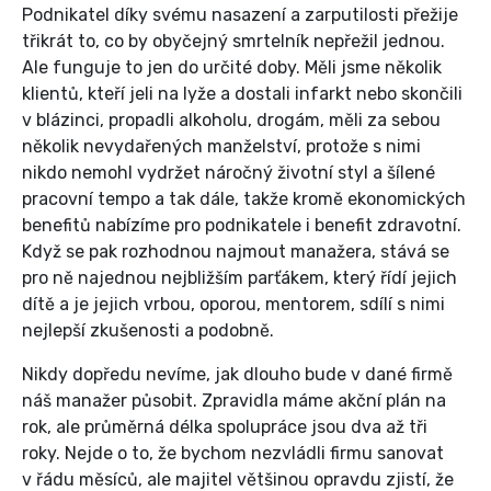
Podnikatel díky svému nasazení a zarputilosti přežije
třikrát to, co by obyčejný smrtelník nepřežil jednou.
Ale funguje to jen do určité doby. Měli jsme několik
klientů, kteří jeli na lyže a dostali infarkt nebo skončili
v blázinci, propadli alkoholu, drogám, měli za sebou
několik nevydařených manželství, protože s nimi
nikdo nemohl vydržet náročný životní styl a šílené
pracovní tempo a tak dále, takže kromě ekonomických
benefitů nabízíme pro podnikatele i benefit zdravotní.
Když se pak rozhodnou najmout manažera, stává se
pro ně najednou nejbližším parťákem, který řídí jejich
dítě a je jejich vrbou, oporou, mentorem, sdílí s nimi
nejlepší zkušenosti a podobně.
Nikdy dopředu nevíme, jak dlouho bude v dané firmě
náš manažer působit. Zpravidla máme akční plán na
rok, ale průměrná délka spolupráce jsou dva až tři
roky. Nejde o to, že bychom nezvládli firmu sanovat
v řádu měsíců, ale majitel většinou opravdu zjistí, že