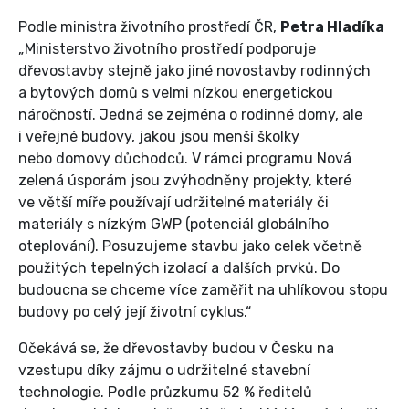
Podle ministra životního prostředí ČR,
Petra Hladíka
„Ministerstvo životního prostředí podporuje
dřevostavby stejně jako jiné novostavby rodinných
a bytových domů s velmi nízkou energetickou
náročností. Jedná se zejména o rodinné domy, ale
i veřejné budovy, jakou jsou menší školky
nebo domovy důchodců. V rámci programu Nová
zelená úsporám jsou zvýhodněny projekty, které
ve větší míře používají udržitelné materiály či
materiály s nízkým GWP (potenciál globálního
oteplování). Posuzujeme stavbu jako celek včetně
použitých tepelných izolací a dalších prvků. Do
budoucna se chceme více zaměřit na uhlíkovou stopu
budovy po celý její životní cyklus.“
Očekává se, že dřevostavby budou v Česku na
vzestupu díky zájmu o udržitelné stavební
technologie. Podle průzkumu 52 % ředitelů