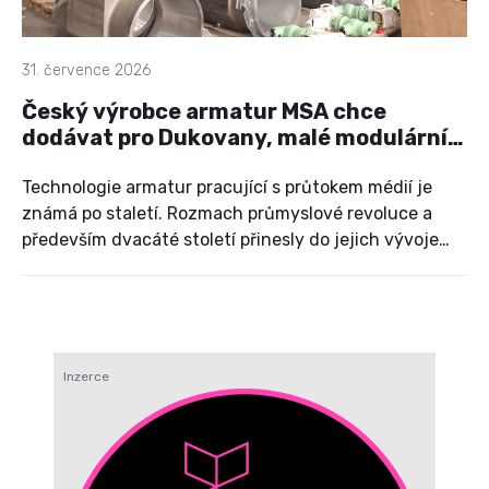
31. července 2026
Český výrobce armatur MSA chce
dodávat pro Dukovany, malé modulární
reaktory i na jaderné ponorky
Technologie armatur pracující s průtokem médií je
známá po staletí. Rozmach průmyslové revoluce a
především dvacáté století přinesly do jejich vývoje
řadu nových aspektů. V současné době jde o obor,
který se neobejde bez špičkového výzkumu a plnění
náročných technických i legislativních požadavků.
Firmy, které chtějí dodávat do jaderných elektráren,
se musejí zaměřit zejména na dlouhou životnost a
Inzerce
stoprocentní spolehlivost svých produktů.