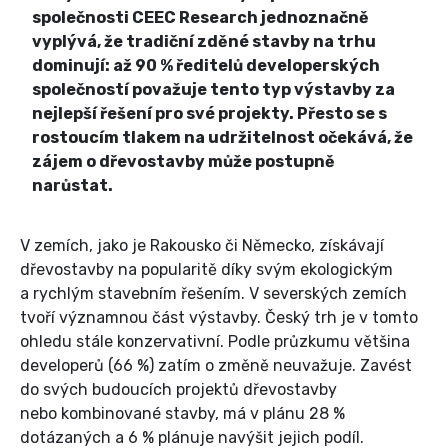
společnosti CEEC Research jednoznačně
vyplývá, že tradiční zděné stavby na trhu
dominují: až 90 % ředitelů developerských
společností považuje tento typ výstavby za
nejlepší řešení pro své projekty. Přesto se s
rostoucím tlakem na udržitelnost očekává, že
zájem o dřevostavby může postupně
narůstat.
V zemích, jako je Rakousko či Německo, získávají
dřevostavby na popularitě díky svým ekologickým
a rychlým stavebním řešením. V severských zemích
tvoří významnou část výstavby. Český trh je v tomto
ohledu stále konzervativní. Podle průzkumu většina
developerů (66 %) zatím o změně neuvažuje. Zavést
do svých budoucích projektů dřevostavby
nebo kombinované stavby, má v plánu 28 %
dotázaných a 6 % plánuje navýšit jejich podíl.