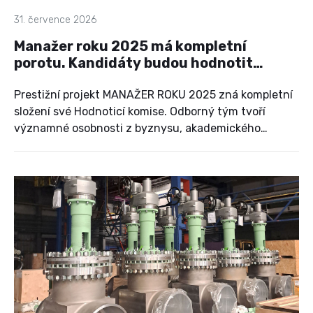
31. července 2026
Manažer roku 2025 má kompletní
porotu. Kandidáty budou hodnotit
výrazné osobnosti českého
managementu
Prestižní projekt MANAŽER ROKU 2025 zná kompletní
složení své Hodnoticí komise. Odborný tým tvoří
významné osobnosti z byznysu, akademického
prostředí, veřejné správy a dalších oblastí českého
hospodářského a společenského života. Vedle porotců,
kteří s projektem spolupracují dlouhodobě a přinášejí
do hodnocení své zkušenosti z předchozích ročníků,
letos zasednou v komisi také nové osobnosti.