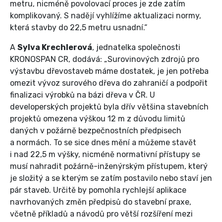
metru, nicméně povolovací proces je zde zatím
komplikovaný. S nadějí vyhlížíme aktualizaci normy,
která stavby do 22,5 metru usnadní.“
A
Sylva Krechlerová
, jednatelka společnosti
KRONOSPAN CR, dodává: „Surovinových zdrojů pro
výstavbu dřevostaveb máme dostatek, je jen potřeba
omezit vývoz surového dřeva do zahraničí a podpořit
finalizaci výrobků na bázi dřeva v ČR. U
developerských projektů byla dřív většina stavebních
projektů omezena výškou 12 m z důvodu limitů
daných v požárně bezpečnostních předpisech
a normách. To se sice dnes mění a můžeme stavět
i nad 22,5 m výšky, nicméně normativní přístupy se
musí nahradit požárně-inženýrským přístupem, který
je složitý a se kterým se zatím postavilo nebo staví jen
pár staveb. Určitě by pomohla rychlejší aplikace
navrhovaných změn předpisů do stavební praxe,
včetně příkladů a návodů pro větší rozšíření mezi