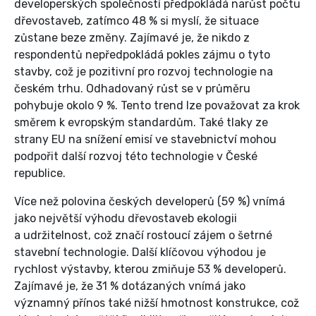
developerských společností předpokládá narůst počtu
dřevostaveb, zatímco 48 % si myslí, že situace
zůstane beze změny. Zajímavé je, že nikdo z
respondentů nepředpokládá pokles zájmu o tyto
stavby, což je pozitivní pro rozvoj technologie na
českém trhu. Odhadovaný růst se v průměru
pohybuje okolo 9 %. Tento trend lze považovat za krok
směrem k evropským standardům. Také tlaky ze
strany EU na snížení emisí ve stavebnictví mohou
podpořit další rozvoj této technologie v České
republice.
Více než polovina českých developerů (59 %) vnímá
jako největší výhodu dřevostaveb ekologii
a udržitelnost, což značí rostoucí zájem o šetrné
stavební technologie. Další klíčovou výhodou je
rychlost výstavby, kterou zmiňuje 53 % developerů.
Zajímavé je, že 31 % dotázaných vnímá jako
významný přínos také nižší hmotnost konstrukce, což