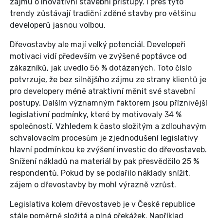
zájmu o inovativní stavební přístupy. I přes tyto
trendy zůstávají tradiční zděné stavby pro většinu
developerů jasnou volbou.
Dřevostavby ale mají velký potenciál. Developeři
motivaci vidí především ve zvýšené poptávce od
zákazníků, jak uvedlo 56 % dotázaných. Toto číslo
potvrzuje, že bez silnějšího zájmu ze strany klientů je
pro developery méně atraktivní měnit své stavební
postupy. Dalším významným faktorem jsou příznivější
legislativní podmínky, které by motivovaly 34 %
společností. Vzhledem k často složitým a zdlouhavým
schvalovacím procesům je zjednodušení legislativy
hlavní podmínkou ke zvýšení investic do dřevostaveb.
Snížení nákladů na materiál by pak přesvědčilo 25 %
respondentů. Pokud by se podařilo náklady snížit,
zájem o dřevostavby by mohl výrazně vzrůst.
Legislativa kolem dřevostaveb je v České republice
stále poměrně složitá a plná překážek. Například