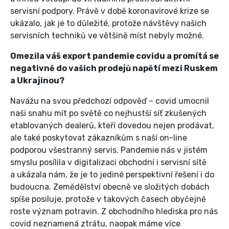
servisní podpory. Právě v době koronavirové krize se
ukázalo, jak je to důležité, protože návštěvy našich
servisních techniků ve většině míst nebyly možné.
Omezila váš export pandemie covidu a promítá se
negativně do vašich prodejů napětí mezi Ruskem
a Ukrajinou?
Navážu na svou předchozí odpověď – covid umocnil
naši snahu mít po světě co nejhustší síť zkušených
etablovaných dealerů, kteří dovedou nejen prodávat,
ale také poskytovat zákazníkům s naší on-line
podporou všestranný servis. Pandemie nás v jistém
smyslu posílila v digitalizaci obchodní i servisní sítě
a ukázala nám, že je to jediné perspektivní řešení i do
budoucna. Zemědělství obecně ve složitých dobách
spíše posiluje, protože v takových časech obyčejně
roste význam potravin. Z obchodního hlediska pro nás
covid neznamená ztrátu, naopak máme více