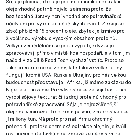
Sója je plodina, která je pro mechanickou extrakci
oleje vhodná patrně nejvíc, zejména proto, že
bez tepelné úpravy není vhodná pro potravinářské
účely ani pro výkrm zemědělských zvířat. Ze sóji se
získá přibližně 15 procent oleje, zbytek je krmivo pro
živočišnou výrobu s vysokým obsahem proteinů.
Velkým zemědělcům se proto vyplatí, když sóju
zpracovávají přímo v místě, kde hospodaří, a v tom jim
naše divize Oil & Feed Tech vychází vstříc. Proto se
také orientujeme na země, kde takové velké farmy
fungují. Kromě USA, Ruska a Ukrajiny pro nás velkou
budoucnost představuje i Afrika, již máme zakázku do
Nigérie a Tanzanie. Po vylisování se ze sóji texturací
vyrobí sójový texturát čili zdroj proteinů vhodný pro
potravinářské zpracování. Sója je nejrozšířenější
olejnina v mírném i tropickém pásmu, zpracovávají se
jí mi­liony tun. Má proto pro naši firmu ohromný
potenciál, protože chemická extrakce olejnin je kvůli
rostoucím požadavkům na zdravé zemědělství na