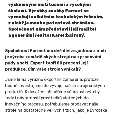
výzkumnými institucemi a vysokými
školami. Výrobky značky Farmet se
vyznačují unikátním technickým řešením,
z nichž je mnoho patentově chráněno.
Společnost nám představil její majitel
a generální ředitel Karel Žďárský.
Společnost Farmet má dvě divize, jednou z nich
je výroba zemědělských strojů na zpracování
půdy a setí. Export tvoří 80 procent její
produkce. Čím vaše stroje vynikají?
Jsme firma výrazně exportně zaměřená, protože
hodně investujeme do vývoje našich strojírenských
produktů. K dosažení přiměřené sériovosti výroby,
tedy i návratnosti prostředků vložených do
inovačního procesu, potřebujeme prodávat naše
stroje na dostatečně velkých trzích, jako je Evropská