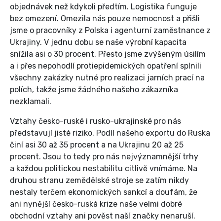
objednávek než kdykoli předtím. Logistika funguje
bez omezení. Omezila nás pouze nemocnost a přišli
jsme o pracovníky z Polska i agenturní zaměstnance z
Ukrajiny. V jednu dobu se naše výrobní kapacita
snížila asi o 30 procent. Přesto jsme zvýšeným úsilím
a i přes nepohodlí protiepidemických opatření splnili
všechny zakázky nutné pro realizaci jarních prací na
polích, takže jsme žádného našeho zákazníka
nezklamali.
Vztahy česko-ruské i rusko-ukrajinské pro nás
představují jisté riziko. Podíl našeho exportu do Ruska
činí asi 30 až 35 procent a na Ukrajinu 20 až 25
procent. Jsou to tedy pro nás nejvýznamnější trhy
a každou politickou nestabilitu citlivě vnímáme. Na
druhou stranu zemědělské stroje se zatím nikdy
nestaly terčem ekonomických sankcí a doufám, že
ani nynější česko-ruská krize naše velmi dobré
obchodní vztahy ani pověst naší značky nenaruší.