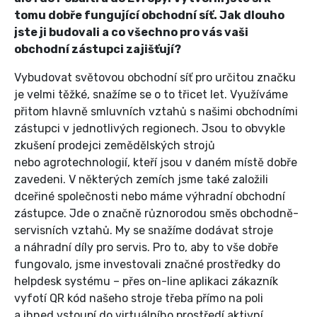
tomu dobře fungující obchodní síť. Jak dlouho
jste ji budovali a co všechno pro vás vaši
obchodní zástupci zajišťují?
Vybudovat světovou obchodní síť pro určitou značku
je velmi těžké, snažíme se o to třicet let. Využíváme
přitom hlavně smluvních vztahů s našimi obchodními
zástupci v jednotlivých regionech. Jsou to obvykle
zkušení prodejci zemědělských strojů
nebo agrotechnologií, kteří jsou v daném místě dobře
zavedeni. V některých zemích jsme také založili
dceřiné společnosti nebo máme výhradní obchodní
zástupce. Jde o značně různorodou směs obchodně-
servisních vztahů. My se snažíme dodávat stroje
a náhradní díly pro servis. Pro to, aby to vše dobře
fungovalo, jsme investovali značné prostředky do
helpdesk systému – přes on-line aplikaci zákazník
vyfotí QR kód našeho stroje třeba přímo na poli
a ihned vstoupí do virtuálního prostředí aktivní