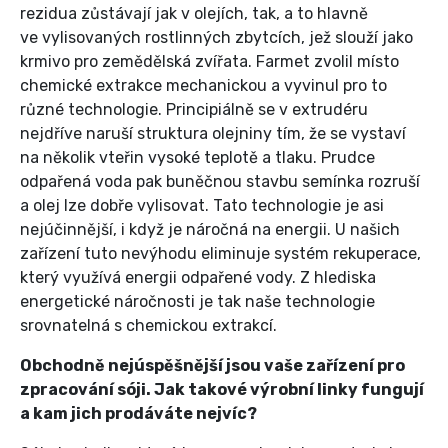
rezidua zůstávají jak v olejích, tak, a to hlavně
ve vylisovaných rostlinných zbytcích, jež slouží jako
krmivo pro zemědělská zvířata. Farmet zvolil místo
chemické extrakce mechanickou a vyvinul pro to
různé technologie. Principiálně se v extrudéru
nejdříve naruší struktura olejniny tím, že se vystaví
na několik vteřin vysoké teplotě a tlaku. Prudce
odpařená voda pak buněčnou stavbu semínka rozruší
a olej lze dobře vylisovat. Tato technologie je asi
nejúčinnější, i když je náročná na energii. U našich
zařízení tuto nevýhodu eliminuje systém rekuperace,
který využívá energii odpařené vody. Z hlediska
energetické náročnosti je tak naše technologie
srovnatelná s chemickou extrakcí.
Obchodně nejúspěšnější jsou vaše zařízení pro
zpracování sóji. Jak takové výrobní linky fungují
a kam jich prodáváte nejvíc?