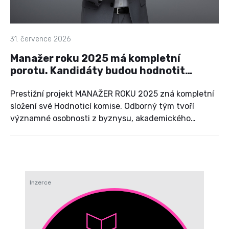
31. července 2026
Manažer roku 2025 má kompletní
porotu. Kandidáty budou hodnotit
výrazné osobnosti českého
managementu
Prestižní projekt MANAŽER ROKU 2025 zná kompletní
složení své Hodnoticí komise. Odborný tým tvoří
významné osobnosti z byznysu, akademického
prostředí, veřejné správy a dalších oblastí českého
hospodářského a společenského života. Vedle porotců,
kteří s projektem spolupracují dlouhodobě a přinášejí
do hodnocení své zkušenosti z předchozích ročníků,
letos zasednou v komisi také nové osobnosti.
Inzerce