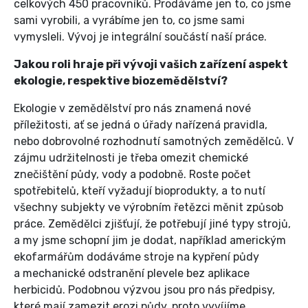
celkových 450 pracovníků. Prodáváme jen to, co jsme
sami vyrobili, a vyrábíme jen to, co jsme sami
vymysleli. Vývoj je integrální součástí naší práce.
Jakou roli hraje při vývoji vašich zařízení aspekt
ekologie, respektive biozemědělství?
Ekologie v zemědělství pro nás znamená nové
příležitosti, ať se jedná o úřady nařízená pravidla,
nebo dobrovolné rozhodnutí samotných zemědělců. V
zájmu udržitelnosti je třeba omezit chemické
znečištění půdy, vody a podobně. Roste počet
spotřebitelů, kteří vyžadují bioprodukty, a to nutí
všechny subjekty ve výrobním řetězci měnit způsob
práce. Zemědělci zjišťují, že potřebují jiné typy strojů,
a my jsme schopní jim je dodat, například americkým
ekofarmářům dodáváme stroje na kypření půdy
a mechanické odstranění plevele bez aplikace
herbicidů. Podobnou výzvou jsou pro nás předpisy,
které mají zamezit erozi půdy, proto vyvíjíme