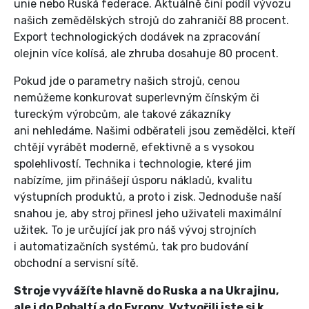
unie nebo Ruská federace. Aktuálně činí podíl vývozu
našich zemědělských strojů do zahraničí 88 procent.
Export technologických dodávek na zpracování
olejnin více kolísá, ale zhruba dosahuje 80 procent.
Pokud jde o parametry našich strojů, cenou
nemůžeme konkurovat superlevným čínským či
tureckým výrobcům, ale takové zákazníky
ani nehledáme. Našimi odběrateli jsou zemědělci, kteří
chtějí vyrábět moderně, efektivně a s vysokou
spolehlivostí. Technika i technologie, které jim
nabízíme, jim přinášejí úsporu nákladů, kvalitu
výstupních produktů, a proto i zisk. Jednoduše naší
snahou je, aby stroj přinesl jeho uživateli maximální
užitek. To je určující jak pro náš vývoj strojních
i automatizačních systémů, tak pro budování
obchodní a servisní sítě.
Stroje vyvážíte hlavně do Ruska a na Ukrajinu,
ale i do Pobaltí a do Evropy. Vytvořili jste si k