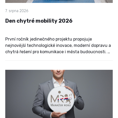
7. srpna 2026
Den chytré mobility 2026
První ročník jedinečného projektu propojuje
nejnovější technologické inovace, moderní dopravu a
chytrá řešení pro komunikace i města budoucnosti. Na
pražském Výstavišti se během jednoho dne setkají
firmy, odborníci, partneři, zástupci univerzit,
vědeckých organizací, média i široká veřejnost, aby
společně objevili trendy, které mění způsob, jakým se
přemisťujeme.