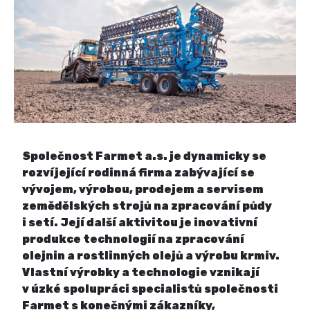
Společnost Farmet a.s. je dynamicky se
rozvíjející rodinná firma zabývající se
vývojem, výrobou, prodejem a servisem
zemědělských strojů na zpracování půdy
i setí. Její další aktivitou je inovativní
produkce technologií na zpracování
olejnin a rostlinných olejů a výrobu krmiv.
Vlastní výrobky a technologie vznikají
v úzké spolupráci specialistů společnosti
Farmet s konečnými zákazníky,