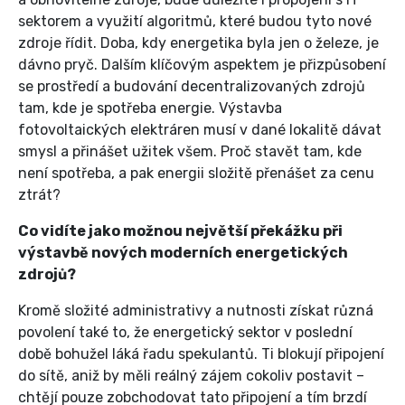
sektorem a využití algoritmů, které budou tyto nové
zdroje řídit. Doba, kdy energetika byla jen o železe, je
dávno pryč. Dalším klíčovým aspektem je přizpůsobení
se prostředí a budování decentralizovaných zdrojů
tam, kde je spotřeba energie. Výstavba
fotovoltaických elektráren musí v dané lokalitě dávat
smysl a přinášet užitek všem. Proč stavět tam, kde
není spotřeba, a pak energii složitě přenášet za cenu
ztrát?
Co vidíte jako možnou největší překážku při
výstavbě nových moderních energetických
zdrojů?
Kromě složité administrativy a nutnosti získat různá
povolení také to, že energetický sektor v poslední
době bohužel láká řadu spekulantů. Ti blokují připojení
do sítě, aniž by měli reálný zájem cokoliv postavit –
chtějí pouze zobchodovat tato připojení a tím brzdí