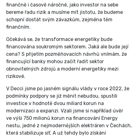
finančně i časově náročné, jako investor na sebe
bereme řadu rizik a musíme mít jistotu, že budeme
schopní dostát svým závazkům, zejména těm
finančním.
Očekává se, že transformace energetiky bude
financována soukromým sektorem. Jaká ale bude její
cena? S přijetím pozměňovacích návrhů vnímám, že
financující banky mohou začít řadit sektor
obnovitelných zdrojů a moderní energetiky mezi
rizikové.
V Decci jsme po jasném signálu vlády v roce 2022, že
podmínky podpory se již měnit nebudou, spustili
investice v hodnotě dvou miliard korun na
modernizaci a expanzi. Vzali jsme si například úvěr
ve výši 750 milionů korun na financování Energy
nestu, jedné z nejmodernějších elektráren v Čechách,
která stabilizuje síť. A už tehdy bylo získání