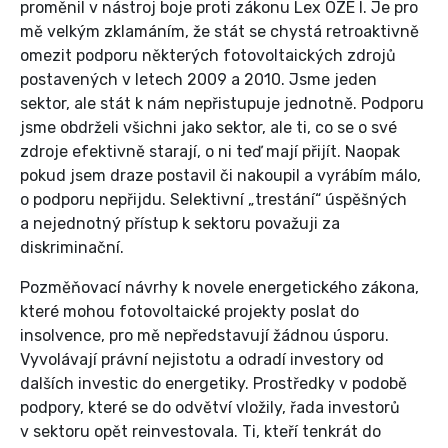
proměnil v nástroj boje proti zákonu Lex OZE I. Je pro
mě velkým zklamáním, že stát se chystá retroaktivně
omezit podporu některých fotovoltaických zdrojů
postavených v letech 2009 a 2010. Jsme jeden
sektor, ale stát k nám nepřistupuje jednotně. Podporu
jsme obdrželi všichni jako sektor, ale ti, co se o své
zdroje efektivně starají, o ni teď mají přijít. Naopak
pokud jsem draze postavil či nakoupil a vyrábím málo,
o podporu nepřijdu. Selektivní „trestání“ úspěšných
a nejednotný přístup k sektoru považuji za
diskriminační.
Pozměňovací návrhy k novele energetického zákona,
které mohou fotovoltaické projekty poslat do
insolvence, pro mě nepředstavují žádnou úsporu.
Vyvolávají právní nejistotu a odradí investory od
dalších investic do energetiky. Prostředky v podobě
podpory, které se do odvětví vložily, řada investorů
v sektoru opět reinvestovala. Ti, kteří tenkrát do