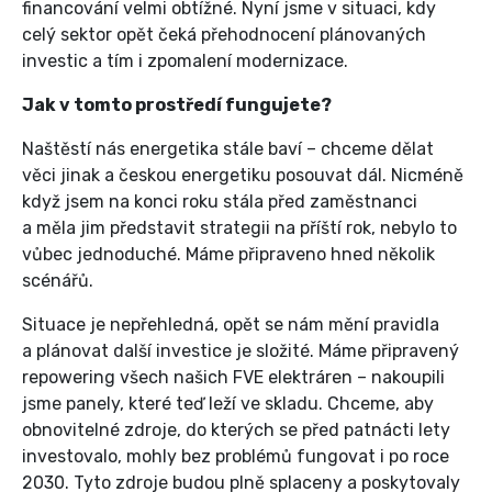
financování velmi obtížné. Nyní jsme v situaci, kdy
celý sektor opět čeká přehodnocení plánovaných
investic a tím i zpomalení modernizace.
Jak v tomto prostředí fungujete?
Naštěstí nás energetika stále baví – chceme dělat
věci jinak a českou energetiku posouvat dál. Nicméně
když jsem na konci roku stála před zaměstnanci
a měla jim představit strategii na příští rok, nebylo to
vůbec jednoduché. Máme připraveno hned několik
scénářů.
Situace je nepřehledná, opět se nám mění pravidla
a plánovat další investice je složité. Máme připravený
repowering všech našich FVE elektráren – nakoupili
jsme panely, které teď leží ve skladu. Chceme, aby
obnovitelné zdroje, do kterých se před patnácti lety
investovalo, mohly bez problémů fungovat i po roce
2030. Tyto zdroje budou plně splaceny a poskytovaly