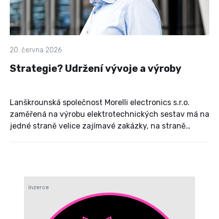
20. června 2026
Strategie? Udržení vývoje a výroby
Lanškrounská společnost Morelli electronics s.r.o.
zaměřená na výrobu elektrotechnických sestav má na
jedné straně velice zajímavé zakázky, na straně
druhé musí při jejich realizaci čelit globálním
problémům, které nemá šanci ovlivnit.
Inzerce