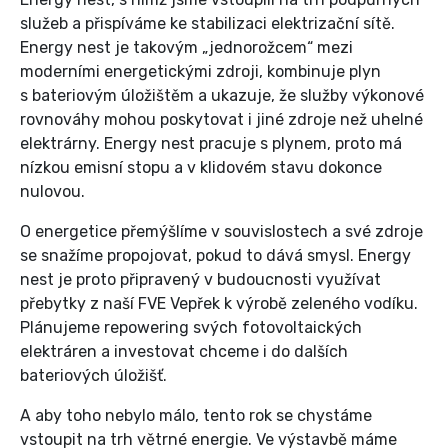
služeb a přispíváme ke stabilizaci elektrizační sítě.
Energy nest je takovým „jednorožcem“ mezi
moderními energetickými zdroji, kombinuje plyn
s bateriovým úložištěm a ukazuje, že služby výkonové
rovnováhy mohou poskytovat i jiné zdroje než uhelné
elektrárny. Energy nest pracuje s plynem, proto má
nízkou emisní stopu a v klidovém stavu dokonce
nulovou.
O energetice přemýšlíme v souvislostech a své zdroje
se snažíme propojovat, pokud to dává smysl. Energy
nest je proto připravený v budoucnosti využívat
přebytky z naší FVE Vepřek k výrobě zeleného vodíku.
Plánujeme repowering svých fotovoltaických
elektráren a investovat chceme i do dalších
bateriových úložišť.
A aby toho nebylo málo, tento rok se chystáme
vstoupit na trh větrné energie. Ve výstavbě máme