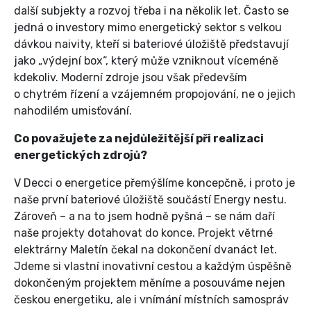
další subjekty a rozvoj třeba i na několik let. Často se
jedná o investory mimo energetický sektor s velkou
dávkou naivity, kteří si bateriové úložiště představují
jako „výdejní box“, který může vzniknout víceméně
kdekoliv. Moderní zdroje jsou však především
o chytrém řízení a vzájemném propojování, ne o jejich
nahodilém umisťování.
Co považujete za nejdůležitější při realizaci
energetických zdrojů?
V Decci o energetice přemýšlíme koncepčně, i proto je
naše první bateriové úložiště součástí Energy nestu.
Zároveň – a na to jsem hodně pyšná – se nám daří
naše projekty dotahovat do konce. Projekt větrné
elektrárny Maletín čekal na dokončení dvanáct let.
Jdeme si vlastní inovativní cestou a každým úspěšně
dokončeným projektem měníme a posouváme nejen
českou energetiku, ale i vnímání místních samospráv