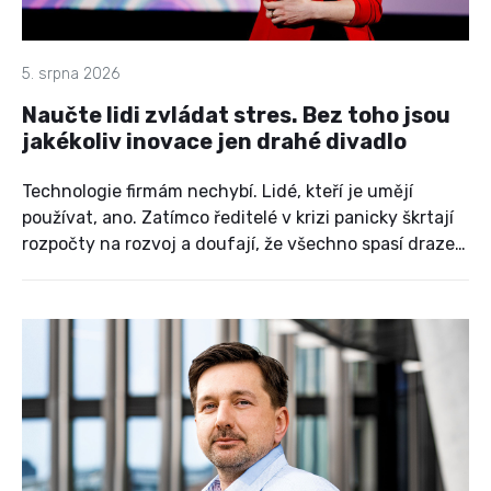
5. srpna 2026
Naučte lidi zvládat stres. Bez toho jsou
jakékoliv inovace jen drahé divadlo
Technologie firmám nechybí. Lidé, kteří je umějí
používat, ano. Zatímco ředitelé v krizi panicky škrtají
rozpočty na rozvoj a doufají, že všechno spasí draze
nakoupené licence, majitelka vzdělávací agentury
CE-PA Vlaďka Snášel Lukašíková natvrdo říká: je to
mrhání penězi. Místo zázračných zkratek a
bezhlavého tlačení na výkon nabízí střízlivý pohled na
to, jak ve firmách probudit adaptaci, nezabít
kreativitu a nevyhořet.