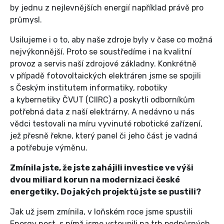
by jednu z nejlevnějších energií například právě pro
průmysl.
Usilujeme i o to, aby naše zdroje byly v čase co možná
nejvýkonnější. Proto se soustředíme i na kvalitní
provoz a servis naší zdrojové základny. Konkrétně
v případě fotovoltaických elektráren jsme se spojili
s Českým institutem informatiky, robotiky
a kybernetiky ČVUT (CIIRC) a poskytli odborníkům
potřebná data z naší elektrárny. A nedávno u nás
vědci testovali na míru vyvinuté robotické zařízení,
jež přesně řekne, který panel či jeho část je vadná
a potřebuje výměnu.
Zmínila jste, že jste zahájili investice ve výši
dvou miliard korun na modernizaci české
energetiky. Do jakých projektů jste se pustili?
Jak už jsem zmínila, v loňském roce jsme spustili
Energy nest, s nímž jsme vstoupili na trh podpůrných