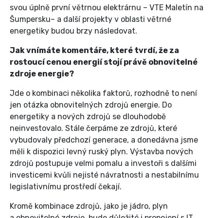
svou úplně první větrnou elektrárnu – VTE Maletín na
Šumpersku– a další projekty v oblasti větrné
energetiky budou brzy následovat.
Jak vnímáte komentáře, které tvrdí, že za
rostoucí cenou energií stojí právě obnovitelné
zdroje energie?
Jde o kombinaci několika faktorů, rozhodně to není
jen otázka obnovitelných zdrojů energie. Do
energetiky a nových zdrojů se dlouhodobě
neinvestovalo. Stále čerpáme ze zdrojů, které
vybudovaly předchozí generace, a donedávna jsme
měli k dispozici levný ruský plyn. Výstavba nových
zdrojů postupuje velmi pomalu a investoři s dalšími
investicemi kvůli nejisté návratnosti a nestabilnímu
legislativnímu prostředí čekají.
Kromě kombinace zdrojů, jako je jádro, plyn
a obnovitelné zdroje, bude důležité i propojení s IT