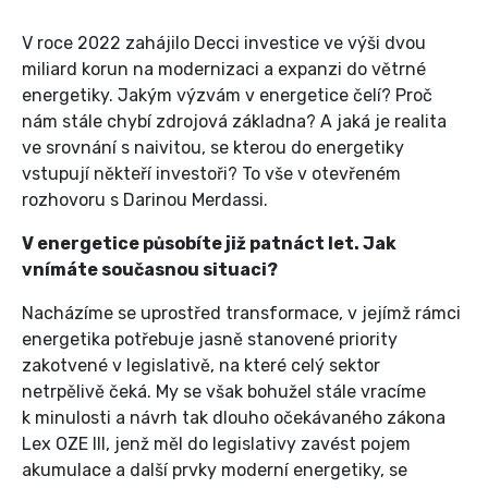
V roce 2022 zahájilo Decci investice ve výši dvou
miliard korun na modernizaci a expanzi do větrné
energetiky. Jakým výzvám v energetice čelí? Proč
nám stále chybí zdrojová základna? A jaká je realita
ve srovnání s naivitou, se kterou do energetiky
vstupují někteří investoři? To vše v otevřeném
rozhovoru s Darinou Merdassi.
V energetice působíte již patnáct let. Jak
vnímáte současnou situaci?
Nacházíme se uprostřed transformace, v jejímž rámci
energetika potřebuje jasně stanovené priority
zakotvené v legislativě, na které celý sektor
netrpělivě čeká. My se však bohužel stále vracíme
k minulosti a návrh tak dlouho očekávaného zákona
Lex OZE III, jenž měl do legislativy zavést pojem
akumulace a další prvky moderní energetiky, se