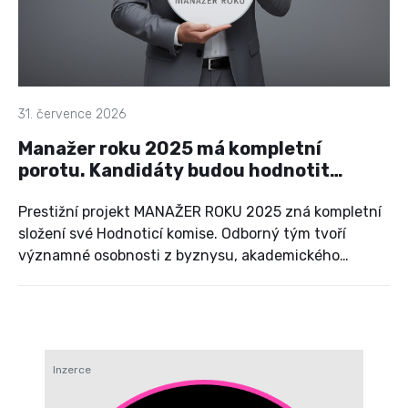
31. července 2026
Manažer roku 2025 má kompletní
porotu. Kandidáty budou hodnotit
výrazné osobnosti českého
managementu
Prestižní projekt MANAŽER ROKU 2025 zná kompletní
složení své Hodnoticí komise. Odborný tým tvoří
významné osobnosti z byznysu, akademického
prostředí, veřejné správy a dalších oblastí českého
hospodářského a společenského života. Vedle porotců,
kteří s projektem spolupracují dlouhodobě a přinášejí
do hodnocení své zkušenosti z předchozích ročníků,
letos zasednou v komisi také nové osobnosti.
Inzerce