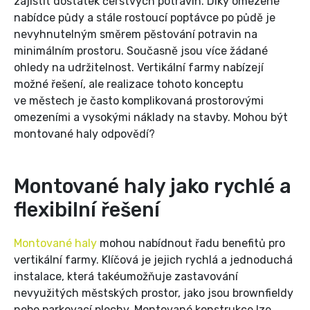
zajistit dostatek čerstvých potravin. Díky omezené
nabídce půdy a stále rostoucí poptávce po půdě je
nevyhnutelným směrem pěstování potravin na
minimálním prostoru. Současně jsou více žádané
ohledy na udržitelnost. Vertikální farmy nabízejí
možné řešení, ale realizace tohoto konceptu
ve městech je často komplikovaná prostorovými
omezeními a vysokými náklady na stavby. Mohou být
montované haly odpovědí?
Montované haly jako rychlé a
flexibilní řešení
Montované haly
mohou nabídnout řadu benefitů pro
vertikální farmy. Klíčová je jejich rychlá a jednoduchá
instalace, která takéumožňuje zastavování
nevyužitých městských prostor, jako jsou brownfieldy
nebo parkovací plochy. Montované konstrukce lze