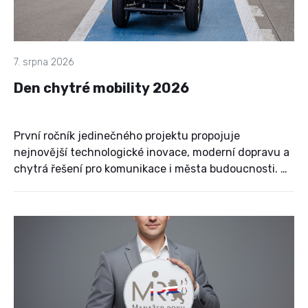
7. srpna 2026
Den chytré mobility 2026
První ročník jedinečného projektu propojuje
nejnovější technologické inovace, moderní dopravu a
chytrá řešení pro komunikace i města budoucnosti. Na
pražském Výstavišti se během jednoho dne setkají
firmy, odborníci, partneři, zástupci univerzit,
vědeckých organizací, média i široká veřejnost, aby
společně objevili trendy, které mění způsob, jakým se
přemisťujeme.