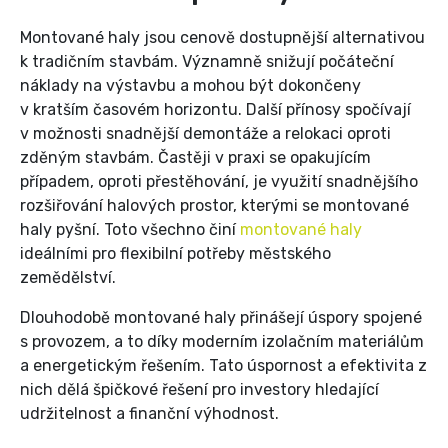
Montované haly jsou cenově dostupnější alternativou
k tradičním stavbám. Významně snižují počáteční
náklady na výstavbu a mohou být dokončeny
v kratším časovém horizontu. Další přínosy spočívají
v možnosti snadnější demontáže a relokaci oproti
zděným stavbám. Častěji v praxi se opakujícím
případem, oproti přestěhování, je využití snadnějšího
rozšiřování halových prostor, kterými se montované
haly pyšní. Toto všechno činí
montované haly
ideálními pro flexibilní potřeby městského
zemědělství.
Dlouhodobě montované haly přinášejí úspory spojené
s provozem, a to díky moderním izolačním materiálům
a energetickým řešením. Tato úspornost a efektivita z
nich dělá špičkové řešení pro investory hledající
udržitelnost a finanční výhodnost.