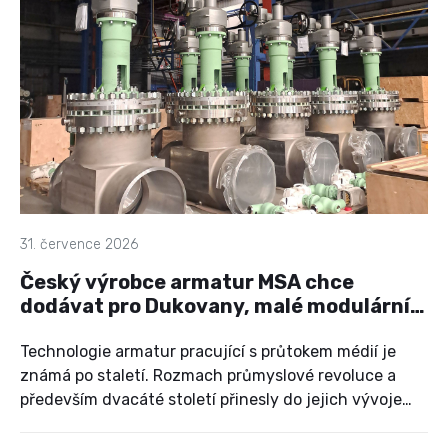
do hodnocení své zkušenosti z předchozích ročníků,
letos zasednou v komisi také nové osobnosti.
31. července 2026
Český výrobce armatur MSA chce
dodávat pro Dukovany, malé modulární
reaktory i na jaderné ponorky
Technologie armatur pracující s průtokem médií je
známá po staletí. Rozmach průmyslové revoluce a
především dvacáté století přinesly do jejich vývoje
řadu nových aspektů. V současné době jde o obor,
který se neobejde bez špičkového výzkumu a plnění