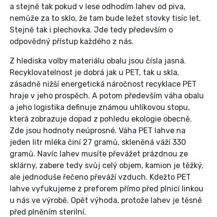
a stejně tak pokud v lese odhodím lahev od piva,
nemůže za to sklo, že tam bude ležet stovky tisíc let.
Stejně tak i plechovka. Jde tedy především o
odpovědný přístup každého z nás.
Z hlediska volby materiálu obalu jsou čísla jasná.
Recyklovatelnost je dobrá jak u PET, tak u skla,
zásadně nižší energetická náročnost recyklace PET
hraje v jeho prospěch. A potom především váha obalu
a jeho logistika definuje známou uhlíkovou stopu,
která zobrazuje dopad z pohledu ekologie obecně.
Zde jsou hodnoty neúprosné. Váha PET lahve na
jeden litr mléka činí 27 gramů, skleněná váží 330
gramů. Navíc lahev musíte převážet prázdnou ze
sklárny, zabere tedy svůj celý objem, kamion je těžký,
ale jednoduše řečeno převáží vzduch. Kdežto PET
lahve vyfukujeme z preforem přímo před plnicí linkou
u nás ve výrobě. Opět výhoda, protože lahev je těsně
před plněním sterilní.