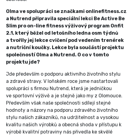
Olma ve spolupráci se značkami onlinefitness.cz
a Nutrend připravila speciální lekci Be Active Be
Slim pro on-line fitness výživový program Onfit
2.1, který běžel od letošního ledna osm týdnů
a tvořily jej lekce cvičení pod vedením trenérek
a nutriční koučky. Lekce byla součástí projektu
společností Olma a Nutrend. O co v tomto
projektu jde?
Jde především o podporu aktivního životního stylu
a zdravé stravy. V loňském roce jsme nastartovali
spolupráci s firmou Nutrend, která je jedničkou
ve sportovní výživě a je stejně jako my z Olomouce.
Především však naše společnosti sdílejí stejné
hodnoty a názory na podporu zdravého životního
stylu našich zákazníků, na udržitelnost a vysokou
kvalitu našich výrobků a obecná shoda v přístupu k
výrobě kvalitní potraviny nás přivedla ke skvělé