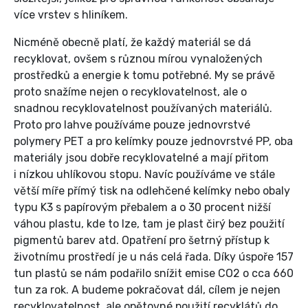
více vrstev s hliníkem.
Nicméně obecně platí, že každý materiál se dá
recyklovat, ovšem s různou mírou vynaložených
prostředků a energie k tomu potřebné. My se právě
proto snažíme nejen o recyklovatelnost, ale o
snadnou recyklovatelnost používaných materiálů.
Proto pro lahve používáme pouze jednovrstvé
polymery PET a pro kelímky pouze jednovrstvé PP, oba
materiály jsou dobře recyklovatelné a mají přitom
i nízkou uhlíkovou stopu. Navíc používáme ve stále
větší míře přímý tisk na odlehčené kelímky nebo obaly
typu K3 s papírovým přebalem a o 30 procent nižší
váhou plastu, kde to lze, tam je plast čirý bez použití
pigmentů barev atd. Opatření pro šetrný přístup k
životnímu prostředí je u nás celá řada. Díky úspoře 157
tun plastů se nám podařilo snížit emise CO2 o cca 660
tun za rok. A budeme pokračovat dál, cílem je nejen
recyklovatelnost, ale opětovné použití recyklátů do