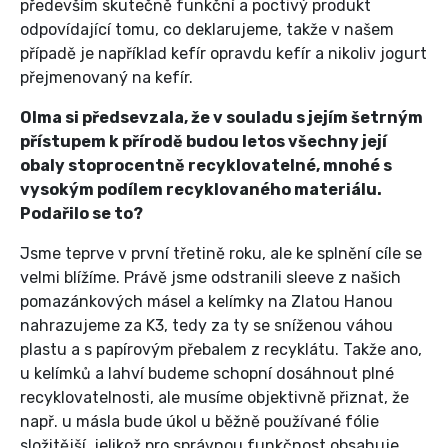
především skutečně funkční a poctivý produkt
odpovídající tomu, co deklarujeme, takže v našem
případě je například kefír opravdu kefír a nikoliv jogurt
přejmenovaný na kefír.
Olma si předsevzala, že v souladu s jejím šetrným
přístupem k přírodě budou letos všechny její
obaly stoprocentně recyklovatelné, mnohé s
vysokým podílem recyklovaného materiálu.
Podařilo se to?
Jsme teprve v první třetině roku, ale ke splnění cíle se
velmi blížíme. Právě jsme odstranili sleeve z našich
pomazánkových másel a kelímky na Zlatou Hanou
nahrazujeme za K3, tedy za ty se sníženou váhou
plastu a s papírovým přebalem z recyklátu. Takže ano,
u kelímků a lahví budeme schopní dosáhnout plné
recyklovatelnosti, ale musíme objektivně přiznat, že
např. u másla bude úkol u běžně používané fólie
složitější, jelikož pro správnou funkčnost obsahuje