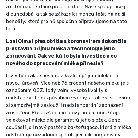
a informace k dané problematice. Naše spolupráce je
dlouhodobá, a tak se zákazníci mohou těšit na další
benefity, které pro ně společně připravujeme na toto
léto.
Loni Olma i přes obtíže s koronavirem dokončila
přestavba příjmu mléka a technologie jeho
zpracování. Jak velká to byla investice a co
nového do zpracování mléka přinesla?
Investiční akce posunula kvalitu příjmu mléka na
novou úroveň. Více než 95 procent našeho mléka je s
označením QCZ, tedy velmi vysoké kvality s
nadstandardním způsobem výroby, a taková surovina
si samozřejmě zaslouží i nadstandardní zacházení
a ošetření. Především nám nový příjem umožňuje
selektovat mléko dle parametrů jeho složek. Jeho
součástí je i nový pastér a baktofugace, která z mléka
odstraňuje nežádoucí sporulující mikroorganismy