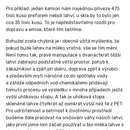
Pro příklad: jeden kamion nám najednou přiveze 475
tisíc kusů preforem neboli lahví, u skla by to bylo jen
cca 35 tisíc kusů. To je nepředstavitelný rozdíl pro
dopravu a emise, které tím šetříme.
Bohužel zcela chybná je i obecně vžitá myšlenka, že
pokud bude lahev na mléko vratná, vše se tím mění.
Není tomu tak, právě manipulace s dvanáctkrát těžší
lahví zabírající podstatně větší prostor, pohyb k
zákazníkovi a zpět při sběru, doprava zpět k výrobci
a především mytí náročné co do spotřeby vody
a zátěže odpadních vod chemikáliemi přidávají
tomuto procesu ve výsledku v mnoha případech ještě
vyšší uhlíkovou stopu. A tak je uhlíková stopa
skleněné lahve čtyřkrát až osmkrát vyšší než té z PET.
Pro udržitelnost a šetrnost k životnímu prostředí
budeme dále pracovat na snižování váhy našich lahví,
jako první jsme loni začali používat u bio mléka lahve s