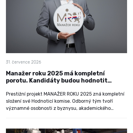
31. července 2026
Manažer roku 2025 má kompletní
porotu. Kandidáty budou hodnotit
výrazné osobnosti českého
managementu
Prestižní projekt MANAŽER ROKU 2025 zná kompletní
složení své Hodnoticí komise. Odborný tým tvoří
významné osobnosti z byznysu, akademického
prostředí, veřejné správy a dalších oblastí českého
hospodářského a společenského života. Vedle porotců,
kteří s projektem spolupracují dlouhodobě a přinášejí