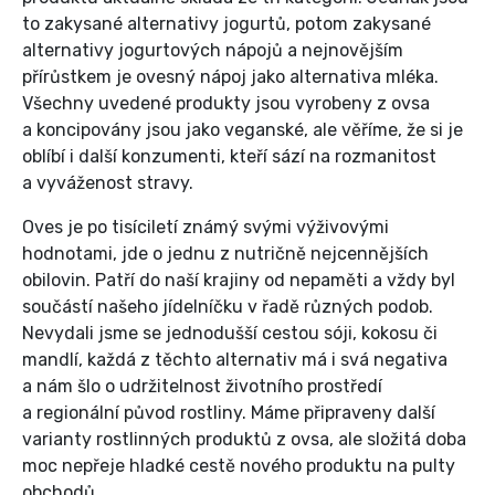
to zakysané alternativy jogurtů, potom zakysané
alternativy jogurtových nápojů a nejnovějším
přírůstkem je ovesný nápoj jako alternativa mléka.
Všechny uvedené produkty jsou vyrobeny z ovsa
a koncipovány jsou jako veganské, ale věříme, že si je
oblíbí i další konzumenti, kteří sází na rozmanitost
a vyváženost stravy.
Oves je po tisíciletí známý svými výživovými
hodnotami, jde o jednu z nutričně nejcennějších
obilovin. Patří do naší krajiny od nepaměti a vždy byl
součástí našeho jídelníčku v řadě různých podob.
Nevydali jsme se jednodušší cestou sóji, kokosu či
mandlí, každá z těchto alternativ má i svá negativa
a nám šlo o udržitelnost životního prostředí
a regionální původ rostliny. Máme připraveny další
varianty rostlinných produktů z ovsa, ale složitá doba
moc nepřeje hladké cestě nového produktu na pulty
obchodů.