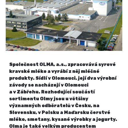
Společnost OLMA, a.s., zpracovává syrové
kravské mléko a vyrábí z něj mléčné
produkty. Sídlí v Olomouci, její dva výrobní
závody se nacházejí v Olomouci
a v Zábřehu. Rozhodující součástí
sortimentu Olmy jsou u většiny
významných odběratelů v Česku, na
Slovensku, v Polsku a Maďarsku čerstvé
mléko, smetany, kysané výrobky a jogurty.
Olma je také velkým producentem