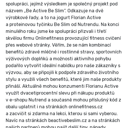
spolupráci, jejímž výsledkem je společný projekt pod
názvem „Be Active Be Slim“. Odkazuje na dvě
výrobkové řady, a to na jogurt Florian Active
a proteinovou tyčinku Be Slim od Nutrendu. Na konci
minulého roku jsme ke spolupráci přizvali i třetí
skvělou firmu Online­fitness provozující fitness cvičení
přes webové stránky. Věřím, že se nám kombinací
benefitů zdravé mléčné i rostlinné stravy, sportovních
výživových doplňků a možnosti aktivního pohybu
podařilo vytvořit ideální nabídku pro naše zákazníky s
výzvou, aby se připojili k podpoře zdravého životního
stylu a využili všech benefitů, které jim naše produkty
přináší. Aktuálně mohou konzumenti Florianu Active
využít dvacetiprocentní slevu při nákupu produktů
v e-shopu Nutrend a současně mohou příslušný kód z
obalu uplatnit i na stránkách onlinefitness.cz
a zacvičit si zdarma na lekci, kterou si sami vyberou.
Navíc na stránkách beactivebeslim.cz a na stránkách
našich partnerů mohou najít další tipy, nápady