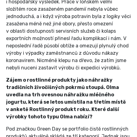
i hospodářský výsledek. Práce v loňském velmi
složitém roce zasaženém pandemií nebyla vůbec
jednoduchá, a i když výroba potravin byla z logiky věci
zasažena méně než jiné obory, přesto omezení
v oblasti dostupnosti servisních služeb či kolaps
exportních možností přinesl řadu komplikací i nám. V
neposlední řadě působí obtíže a omezují plynulý chod
výroby i výpadky zaměstnanců z důvodu nákazy
koronavirem. Nicméně klepu na dřevo, že zatím jsme
nebyli nuceni zastavit výrobu či expedici výrobků.
Zájem o rostlinné produkty jako náhražky
tradičních živočišných pokrmů stoupá. Olma
uvedla na trh ovesnou náhražku mléčného
jogurtu, která se letos umístila na třetím místě
v anketě Rostlinný produkt roku. Které další
výrobky tohoto typu Olma nabízí?
Pod značkou Green Day se portfolio čistě rostlinných
produktů aktuálně skládá ze tří kategorií. Jednak jsou