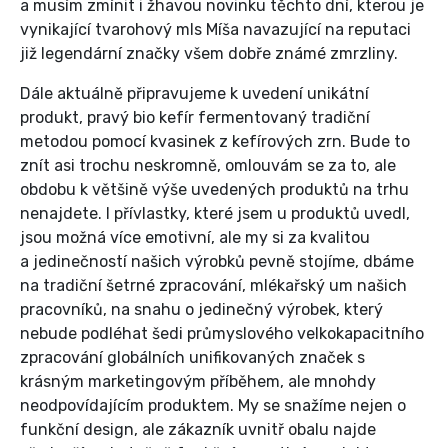
a musím zmínit i žhavou novinku těchto dní, kterou je
vynikající tvarohový mls Míša navazující na reputaci
již legendární značky všem dobře známé zmrzliny.
Dále aktuálně připravujeme k uvedení unikátní
produkt, pravý bio kefír fermentovaný tradiční
metodou pomocí kvasinek z kefírových zrn. Bude to
znít asi trochu neskromně, omlouvám se za to, ale
obdobu k většině výše uvedených produktů na trhu
nenajdete. I přívlastky, které jsem u produktů uvedl,
jsou možná více emotivní, ale my si za kvalitou
a jedinečností našich výrobků pevně stojíme, dbáme
na tradiční šetrné zpracování, mlékařský um našich
pracovníků, na snahu o jedinečný výrobek, který
nebude podléhat šedi průmyslového velkokapacitního
zpracování globálních unifikovaných značek s
krásným marketingovým příběhem, ale mnohdy
neodpovídajícím produktem. My se snažíme nejen o
funkční design, ale zákazník uvnitř obalu najde