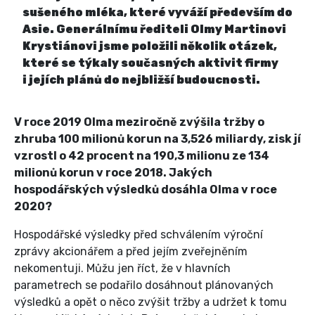
sušeného mléka, které vyváží především do
Asie. Generálnímu řediteli Olmy Martinovi
Krystiánovi jsme položili několik otázek,
které se týkaly současných aktivit firmy
i jejích plánů do nejbližší budoucnosti.
V roce 2019 Olma meziročně zvýšila tržby o
zhruba 100 milionů korun na 3,526 miliardy, zisk jí
vzrostl o 42 procent na 190,3 milionu ze 134
milionů korun v roce 2018. Jakých
hospodářských výsledků dosáhla Olma v roce
2020?
Hospodářské výsledky před schválením výroční
zprávy akcionářem a před jejím zveřejněním
nekomentuji. Můžu jen říct, že v hlavních
parametrech se podařilo dosáhnout plánovaných
výsledků a opět o něco zvýšit tržby a udržet k tomu