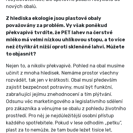
nových obalů.
Z hlediska ekologie jsou plastové obaly
považovány za problém. Vy však poněkud
překvapivě tvrdíte, že PET lahev na čerstvé
mléko má velmi nízkou uhlíkovou stopu, a to více
než čtyřikrát nižší oproti skleněné lahvi. Můžete
to objasnit?
Nejen to, a nikoliv překvapivě. Pohled na obal musíme
učinit z mnoha hledisek. Nemáme prostor všechny
rozvádět, tak jen v krátkosti. Obal musí především
zajistit bezpečnost potraviny, musí být funkční,
zabraňující jejímu znehodnocení a tím plýtvání.
Odsunu věc marketingového a legislativního sdělení
pro zákazníka a věnujme se obalu z pohledu životního
prostředí. Pro něj je nejdůležitější osobní přístup
každého spotřebitele. Pokud v lese odhodím „petku“,
plast za to nemůže, že tam bude ležet tisíce let,