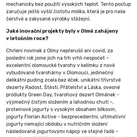
mechanicky bez použití vysokých teplot. Tento postup
zaručuje ještě vyšší čistotu mléka, která je pro naše
čerstvé a zakysané výrobky stěžejní.
Jaké inovační projekty byly v Olmě zahájeny
v letošním roce?
Chrlení novinek z Olmy nepřerušil ani covid, za
poslední rok jsme jich na trh vrhli nespočet –
excelentní olomoucké tvarohy v kelímku z nově
vybudované tvarohárny v Olomouci, jedinečný
delikátní puding zcela bez éček, unikátní třívrstvé
dezerty Radost, Štěstí, Přátelství a Láska, ovesné
produkty Green Day, tvarohový dezert Olmánek –
výjimečný čistým složením a lahodnou chutí –,
proteinové jogurty s vysokým obsahem bílkovin,
jogurty Florian Active – bezprecedentní, ultimativní
jogurty nemající obdobu v nutričním složení
následované jogurtovými nápoji ve stejné řadě –