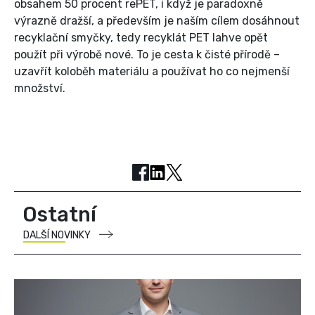
obsahem 50 procent rePET, i když je paradoxně
výrazně dražší, a především je naším cílem dosáhnout
recyklační smyčky, tedy recyklát PET lahve opět
použít při výrobě nové. To je cesta k čisté přírodě –
uzavřít koloběh materiálu a používat ho co nejmenší
množství.
Ostatní
DALŠÍ NOVINKY