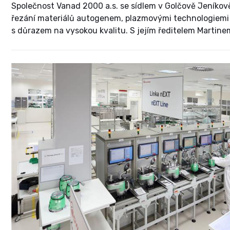
Společnost Vanad 2000 a.s. se sídlem v Golčově Jeníkov
řezání materiálů autogenem, plazmovými technologiemi a 
s důrazem na vysokou kvalitu. S jejím ředitelem Martinem
perspektivách společnosti, kterou řídí.