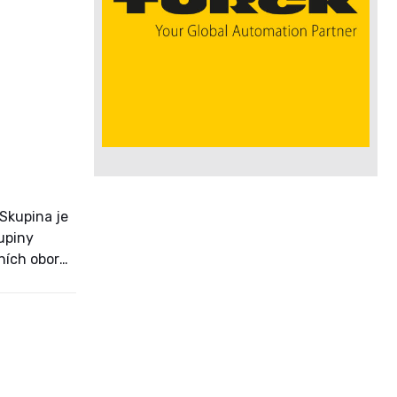
Skupina je
upiny
ích oborů,“
asné – čím