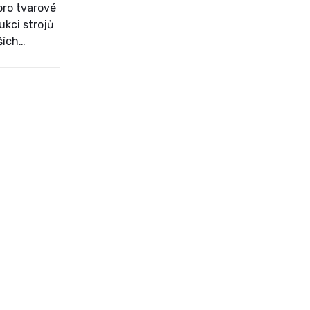
pro tvarové
ukci strojů
ších