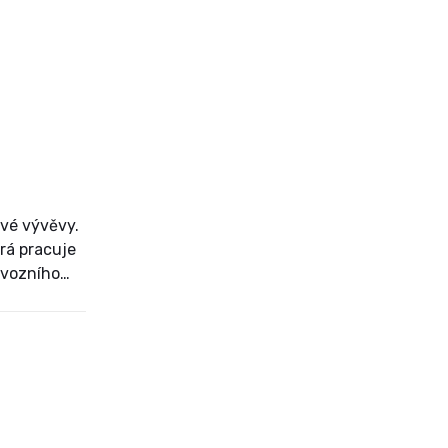
ové vývěvy.
rá pracuje
rovozního
roce