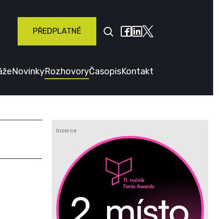
PŘEDPLATNÉ
áže
Novinky
Rozhovory
Časopis
Kontakt
Inzerce