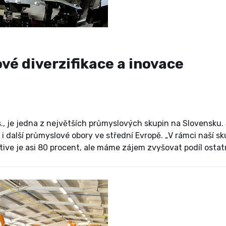
vé diverzifikace a inovace
 je jedna z největších průmyslových skupin na Slovensku. 
 další průmyslové obory ve střední Evropě. „V rámci naší sk
ve je asi 80 procent, ale máme zájem zvyšovat podíl ostatn
lečnosti Štefan Rosina a jak dodává, aktuální trendy jsou j