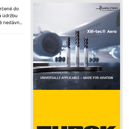
určené do
a údržbu
ště nedávno