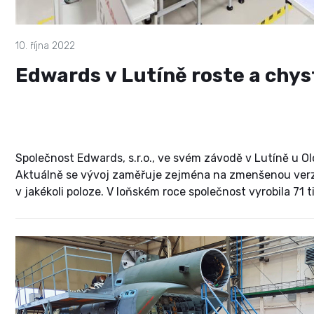
10. října 2022
Edwards v Lutíně roste a chys
Společnost Edwards, s.r.o., ve svém závodě v Lutíně u O
Aktuálně se vývoj zaměřuje zejména na zmenšenou verzi
v jakékoli poloze. V loňském roce společnost vyrobila 71 
zisku přibližně jedné miliardy korun. Firma v letošním r
plánuje další zásadní rozšíření své produkce. Rozhovor n