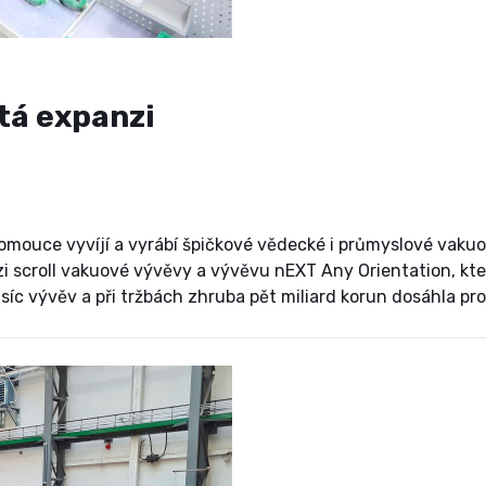
tá expanzi
lomouce vyvíjí a vyrábí špičkové vědecké i průmyslové vaku
 scroll vakuové vývěvy a vývěvu nEXT Any Orientation, kte
tisíc vývěv a při tržbách zhruba pět miliard korun dosáhla p
oce významně navýšila své výrobní kapacity a v následujícím 
ám poskytl generální ředitel společnosti Jan Večeřa.