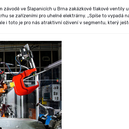
vém závodě ve Šlapanicích u Brna zakázkové tlakové ventily 
hu se zařízeními pro uhelné elektrárny. „Spíše to vypadá n
e i toto je pro nás atraktivní oživení v segmentu, který je
voru kromě jiného jednatel firmy Miroslav Beneš.