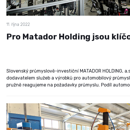
11. října 2022
Pro Matador Holding jsou klíčo
Slovenský průmyslově-investiční MATADOR HOLDING, a.s.,
dodavatelem služeb a výrobků pro automobilový průmysl i
pružně reagujeme na požadavky průmyslu. Podíl automoti
říká v následujícím rozhovoru kromě jiného prezident spo
dál tím vyšší automatizace a elektromobilita.