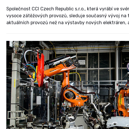
Společnost CCI Czech Republic s.r.o., která vyrábí ve s
vysoce zátěžových provozů, sleduje současný vývoj na tr
aktuálních provozů než na výstavby nových elektráren, al
už nejevil moc známek života,“ říká v následujícím rozho