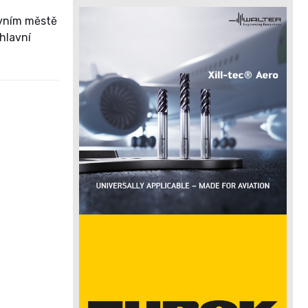
avním městě
hlavní