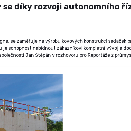
se díky rozvoji autonomního ří
Magna, se zaměřuje na výrobu kovových konstrukcí sedaček p
u je schopnost nabídnout zákazníkovi kompletní vývoj a do
tel společnosti Jan Štěpán v rozhovoru pro Reportáže z průmy
umožňuje pružně reagovat na potřeby našich zákazníků, a t
sedaček.“