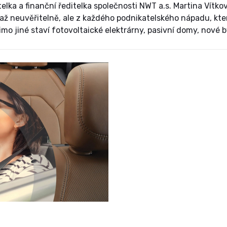
elka a finanční ředitelka společnosti NWT a.s. Martina Vítko
ž neuvěřitelně, ale z každého podnikatelského nápadu, kte
mimo jiné staví fotovoltaické elektrárny, pasivní domy, nové 
m technologiím i energetickým úsporám.