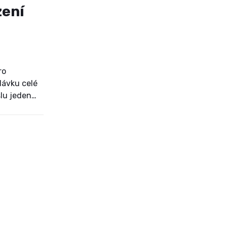
zení
ro
dávku celé
slu jeden
o především