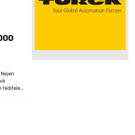
2000
. Nejen
ově
m ředitelem