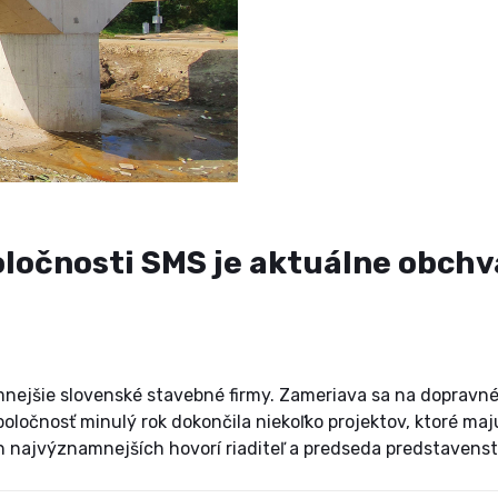
ločnosti SMS je aktuálne obchv
mnejšie slovenské stavebné firmy. Zameriava sa na dopravné
ločnosť minulý rok dokončila niekoľko projektov, ktoré ma
ch najvýznamnejších hovorí riaditeľ a predseda predstavens
 průmyslu. Vďaka čomu sa spoločnosti podarilo zefektívniť r