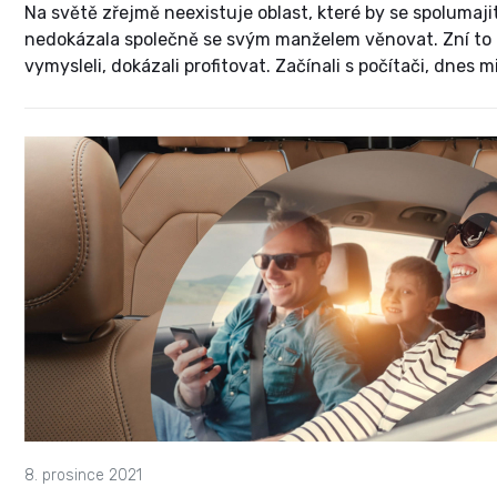
Na světě zřejmě neexistuje oblast, které by se spolumajit
nedokázala společně se svým manželem věnovat. Zní to a
vymysleli, dokázali profitovat. Začínali s počítači, dnes 
a kanceláře či produkční skleníky, věnují se informační
8. prosince 2021