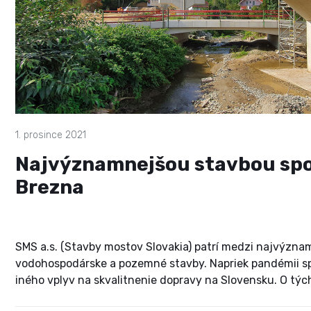
1. prosince 2021
Najvýznamnejšou stavbou spo
Brezna
SMS a.s. (Stavby mostov Slovakia) patrí medzi najvýzna
vodohospodárske a pozemné stavby. Napriek pandémii spo
iného vplyv na skvalitnenie dopravy na Slovensku. O tý
spoločnosti Dalibor Novotný v rozhovore pre Reportáže z