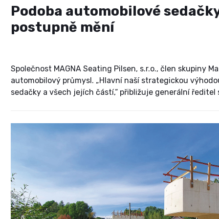
Podoba automobilové sedačky 
postupně mění
Společnost MAGNA Seating Pilsen, s.r.o., člen skupiny 
automobilový průmysl. „Hlavní naší strategickou výhodo
sedačky a všech jejích částí,“ přibližuje generální ředi
z klíčových faktorů úspěchu společnosti a dodává: „To 
v dnešní době, kdy se mění požadavky na funkcionalitu 