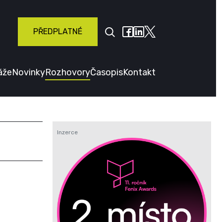
PŘEDPLATNÉ
áže
Novinky
Rozhovory
Časopis
Kontakt
Inzerce