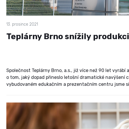
13. prosince 2021
Teplárny Brno snížily produkc
Společnost Teplárny Brno, a.s., již více než 90 let vyrábí
o tom, jaký dopad přineslo letošní dramatické navýšení ce
vybudovaném edukačním a prezentačním centru jsme si v
společnosti Teplárny Brno Petrem Fajmonem.