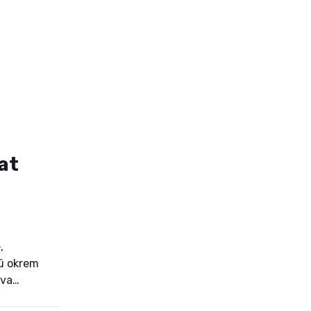
at
,
jú okrem
tva
iadenie