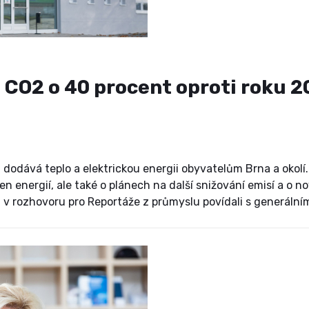
i CO2 o 40 procent oproti roku 
 a dodává teplo a elektrickou energii obyvatelům Brna a okolí
n energií, ale také o plánech na další snižování emisí a o n
 rozhovoru pro Reportáže z průmyslu povídali s generální