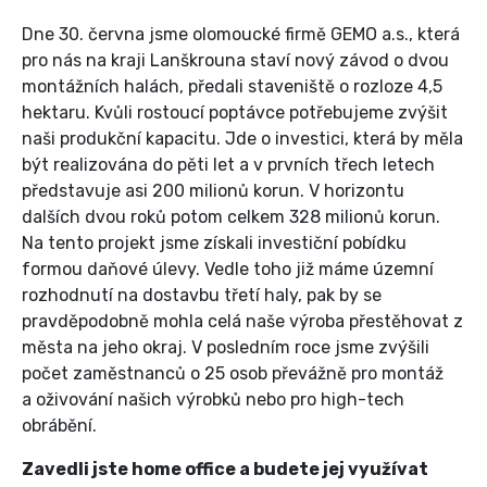
Dne 30. června jsme olomoucké firmě GEMO a.s., která
pro nás na kraji Lanškrouna staví nový závod o dvou
montážních halách, předali staveniště o rozloze 4,5
hektaru. Kvůli rostoucí poptávce potřebujeme zvýšit
naši produkční kapacitu. Jde o investici, která by měla
být realizována do pěti let a v prvních třech letech
představuje asi 200 mi­lionů korun. V horizontu
dalších dvou roků potom celkem 328 milionů korun.
Na tento projekt jsme získali investiční pobídku
formou daňové úlevy. Vedle toho již máme územní
rozhodnutí na dostavbu třetí haly, pak by se
pravděpodobně mohla celá naše výroba přestěhovat z
města na jeho okraj. V posledním roce jsme zvýšili
počet zaměstnanců o 25 osob převážně pro montáž
a oživování našich výrobků nebo pro high-tech
obrábění.
Zavedli jste home office a budete jej využívat