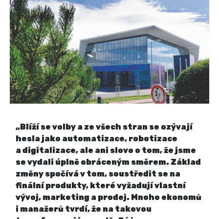
„Blíží se volby a ze všech stran se ozývají
hesla jako automatizace, robotizace
a digitalizace, ale ani slovo o tom, že jsme
se vydali úplně obráceným směrem. Základ
změny spočívá v tom, soustředit se na
finální produkty, které vyžadují vlastní
vývoj, marketing a prodej. Mnoho ekonomů
i manažerů tvrdí, že na takovou