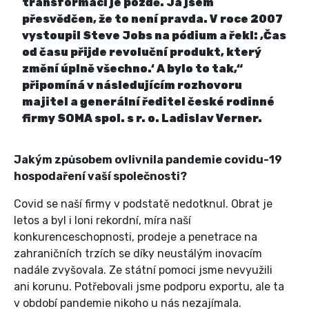
transformaci je pozdě. Já jsem
přesvědčen, že to není pravda. V roce 2007
vystoupil Steve Jobs na pódium a řekl: ‚Čas
od času přijde revoluční produkt, který
změní úplně všechno.‘ A bylo to tak,“
připomíná v následujícím rozhovoru
majitel a generální ředitel české rodinné
firmy SOMA spol. s r. o. Ladislav Verner.
Jakým způsobem ovlivnila pandemie covidu-19
hospodaření vaší společnosti?
Covid se naší firmy v podstatě nedotknul. Obrat je
letos a byl i loni rekordní, míra naší
konkurenceschopnosti, prodeje a penetrace na
zahraničních trzích se díky neustálým inovacím
nadále zvyšovala. Ze státní pomoci jsme nevyužili
ani korunu. Potřebovali jsme podporu exportu, ale ta
v období pandemie nikoho u nás nezajímala.