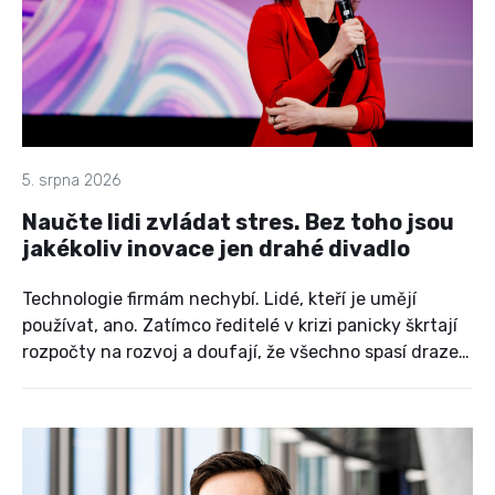
5. srpna 2026
Naučte lidi zvládat stres. Bez toho jsou
jakékoliv inovace jen drahé divadlo
Technologie firmám nechybí. Lidé, kteří je umějí
používat, ano. Zatímco ředitelé v krizi panicky škrtají
rozpočty na rozvoj a doufají, že všechno spasí draze
nakoupené licence, majitelka vzdělávací agentury
CE-PA Vlaďka Snášel Lukašíková natvrdo říká: je to
mrhání penězi. Místo zázračných zkratek a
bezhlavého tlačení na výkon nabízí střízlivý pohled na
to, jak ve firmách probudit adaptaci, nezabít