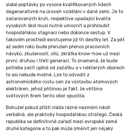
slabé poptávky po vysoce kvalifikovaných lidech
degenerativně na úroveň vzdělání v dané zemi. Je to
začarovaných kruh, respektive upadající kvalita
vysokých škol musí nutně umocnit a prohloubit
hospodářskou stagnaci nebo dokonce sestup. V
takovém prostředí existujeme již tři desítky let. Za pět
až sedm roků bude přerušen přenos pracovních
návyků, zkušeností, cílů, zkrátka know-how už mezi
první, druhou i třetí generací. To znamená, že bude
potřeba začít úplně od začátku a v některých oborech
to asi nebude možné. Lze to odvodit z
astronomického růstu cen za výstavbu atomových
elektráren, jehož příčinou je fakt, že většina
světových firem tento obor opustila.
Bohužel pokud příští vláda rázně nezmění nikoli
verbálně, ale prakticky hospodářskou strategii, Česká
republika se definitivně zařadí mezi evropské země
druhé kategorie a to pak může změnit jen nějaký