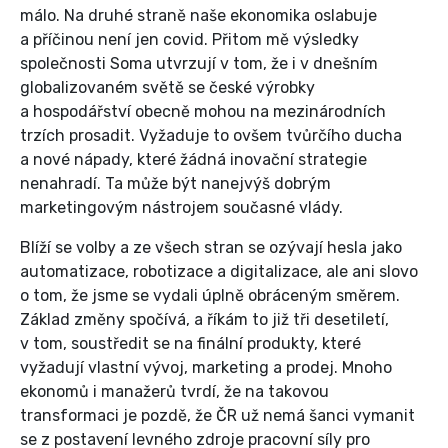
málo. Na druhé straně naše ekonomika oslabuje
a příčinou není jen covid. Přitom mě výsledky
společnosti Soma utvrzují v tom, že i v dnešním
globalizovaném světě se české výrobky
a hospodářství obecně mohou na mezinárodních
trzích prosadit. Vyžaduje to ovšem tvůrčího ducha
a nové nápady, které žádná inovační strategie
nenahradí. Ta může být nanejvýš dobrým
marketingovým nástrojem současné vlády.
Blíží se volby a ze všech stran se ozývají hesla jako
automatizace, robotizace a digitalizace, ale ani slovo
o tom, že jsme se vydali úplně obráceným směrem.
Základ změny spočívá, a říkám to již tři desetiletí,
v tom, soustředit se na finální produkty, které
vyžadují vlastní vývoj, marketing a prodej. Mnoho
ekonomů i manažerů tvrdí, že na takovou
transformaci je pozdě, že ČR už nemá šanci vymanit
se z postavení levného zdroje pracovní síly pro