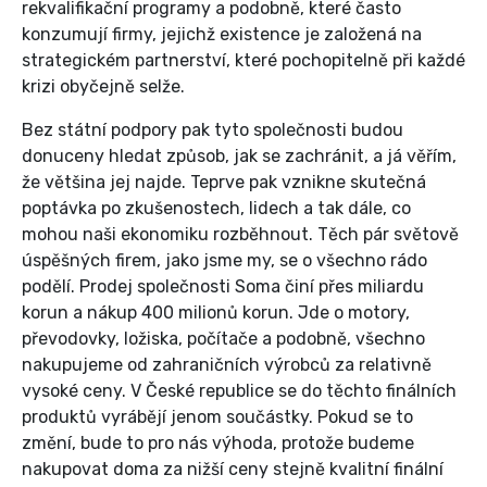
rekvalifikační programy a podobně, které často
konzumují firmy, jejichž existence je založená na
strategickém partnerství, které pochopitelně při každé
krizi obyčejně selže.
Bez státní podpory pak tyto společnosti budou
donuceny hledat způsob, jak se zachránit, a já věřím,
že většina jej najde. Teprve pak vznikne skutečná
poptávka po zkušenostech, lidech a tak dále, co
mohou naši ekonomiku rozběhnout. Těch pár světově
úspěšných firem, jako jsme my, se o všechno rádo
podělí. Prodej společnosti Soma činí přes miliardu
korun a nákup 400 milionů korun. Jde o motory,
převodovky, ložiska, počítače a podobně, všechno
nakupujeme od zahraničních výrobců za relativně
vysoké ceny. V České republice se do těchto finálních
produktů vyrábějí jenom součástky. Pokud se to
změní, bude to pro nás výhoda, protože budeme
nakupovat doma za nižší ceny stejně kvalitní finální