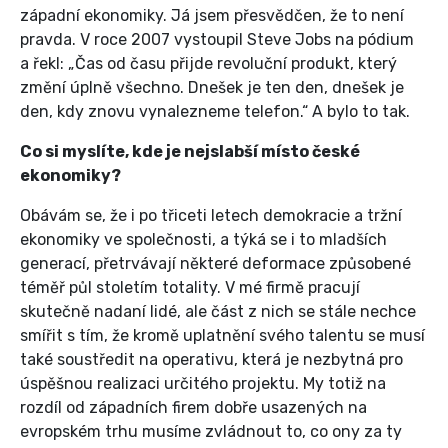
západní ekonomiky. Já jsem přesvědčen, že to není
pravda. V roce 2007 vystoupil Steve Jobs na pódium
a řekl: „Čas od času přijde revoluční produkt, který
změní úplně všechno. Dnešek je ten den, dnešek je
den, kdy znovu vynalezneme telefon.“ A bylo to tak.
Co si myslíte, kde je nejslabší místo české
ekonomiky?
Obávám se, že i po třiceti letech demokracie a tržní
ekonomiky ve společnosti, a týká se i to mladších
generací, přetrvávají některé deformace způsobené
téměř půl stoletím totality. V mé firmě pracují
skutečně nadaní lidé, ale část z nich se stále nechce
smířit s tím, že kromě uplatnění svého talentu se musí
také soustředit na operativu, která je nezbytná pro
úspěšnou realizaci určitého projektu. My totiž na
rozdíl od západních firem dobře usazených na
evropském trhu musíme zvládnout to, co ony za ty