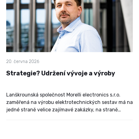
kreativitu a nevyhořet.
20. června 2026
Strategie? Udržení vývoje a výroby
Lanškrounská společnost Morelli electronics s.r.o.
zaměřená na výrobu elektrotechnických sestav má na
jedné straně velice zajímavé zakázky, na straně
druhé musí při jejich realizaci čelit globálním
problémům, které nemá šanci ovlivnit.