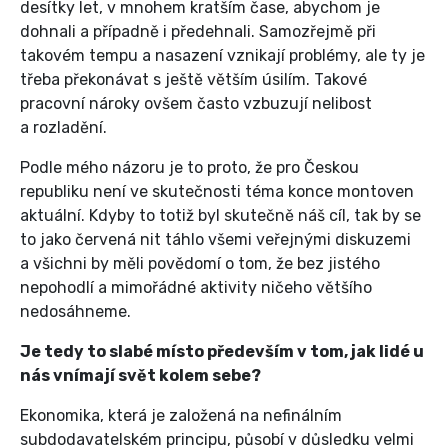
desítky let, v mnohem kratším čase, abychom je
dohnali a případně i předehnali. Samozřejmě při
takovém tempu a nasazení vznikají problémy, ale ty je
třeba překonávat s ještě větším úsilím. Takové
pracovní nároky ovšem často vzbuzují nelibost
a rozladění.
Podle mého názoru je to proto, že pro Českou
republiku není ve skutečnosti téma konce montoven
aktuální. Kdyby to totiž byl skutečně náš cíl, tak by se
to jako červená nit táhlo všemi veřejnými diskuzemi
a všichni by měli povědomí o tom, že bez jistého
nepohodlí a mimořádné aktivity ničeho většího
nedosáhneme.
Je tedy to slabé místo především v tom, jak lidé u
nás vnímají svět kolem sebe?
Ekonomika, která je založená na nefinálním
subdodavatelském principu, působí v důsledku velmi