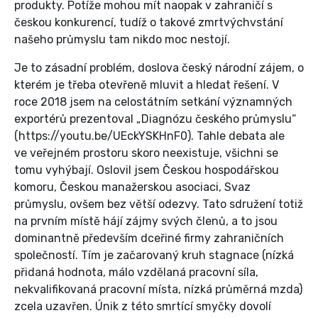
produkty. Potíže mohou mít naopak v zahraničí s
českou konkurencí, tudíž o takové zmrtvýchvstání
našeho průmyslu tam nikdo moc nestojí.
Je to zásadní problém, doslova český národní zájem, o
kterém je třeba otevřeně mluvit a hledat řešení. V
roce 2018 jsem na celostátním setkání významných
exportérů prezentoval „Diagnózu českého průmyslu“
(https://youtu.be/UEckYSKHnF0). Tahle debata ale
ve veřejném prostoru skoro neexistuje, všichni se
tomu vyhýbají. Oslovil jsem Českou hospodářskou
komoru, Českou manažerskou asociaci, Svaz
průmyslu, ovšem bez větší odezvy. Tato sdružení totiž
na prvním místě hájí zájmy svých členů, a to jsou
dominantně především dceřiné firmy zahraničních
společností. Tím je začarovaný kruh stagnace (nízká
přidaná hodnota, málo vzdělaná pracovní síla,
nekvalifikovaná pracovní místa, nízká průměrná mzda)
zcela uzavřen. Únik z této smrtící smyčky dovolí