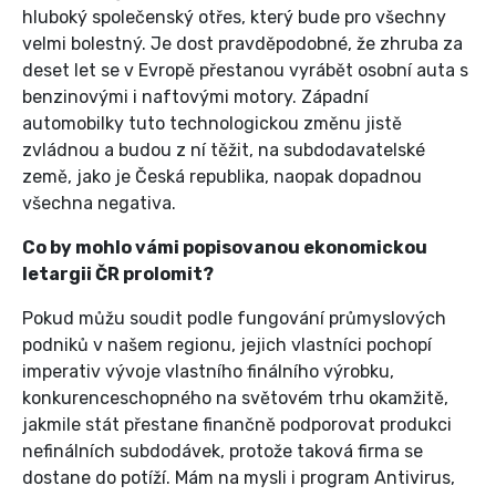
hluboký společenský otřes, který bude pro všechny
velmi bolestný. Je dost pravděpodobné, že zhruba za
deset let se v Evropě přestanou vyrábět osobní auta s
benzinovými i naftovými motory. Západní
automobilky tuto technologickou změnu jistě
zvládnou a budou z ní těžit, na subdodavatelské
země, jako je Česká republika, naopak dopadnou
všechna negativa.
Co by mohlo vámi popisovanou ekonomickou
letargii ČR prolomit?
Pokud můžu soudit podle fungování průmyslových
podniků v našem regionu, jejich vlastníci pochopí
imperativ vývoje vlastního finálního výrobku,
konkurenceschopného na světovém trhu okamžitě,
jakmile stát přestane finančně podporovat produkci
nefinálních subdodávek, protože taková firma se
dostane do potíží. Mám na mysli i program Antivirus,