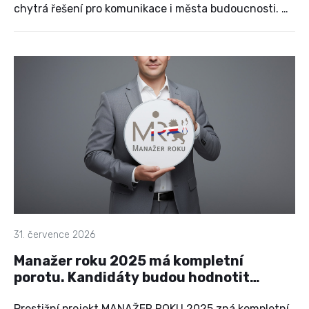
chytrá řešení pro komunikace i města budoucnosti. Na
pražském Výstavišti se během jednoho dne setkají
firmy, odborníci, partneři, zástupci univerzit,
vědeckých organizací, média i široká veřejnost, aby
společně objevili trendy, které mění způsob, jakým se
přemisťujeme.
31. července 2026
Manažer roku 2025 má kompletní
porotu. Kandidáty budou hodnotit
výrazné osobnosti českého
Prestižní projekt MANAŽER ROKU 2025 zná kompletní