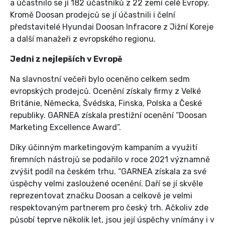
a účastnilo se jí 182 účastníků z 22 zemí celé Evropy.
Kromě Doosan prodejců se jí účastnili i čelní
představitelé Hyundai Doosan Infracore z Jižní Koreje
a další manažeři z evropského regionu.
Jedni z nejlepších v Evropě
Na slavnostní večeři bylo oceněno celkem sedm
evropských prodejců. Ocenění získaly firmy z Velké
Británie, Německa, Švédska, Finska, Polska a České
republiky. GARNEA získala prestižní ocenění “Doosan
Marketing Excellence Award”.
Díky účinným marketingovým kampaním a využití
firemních nástrojů se podařilo v roce 2021 významně
zvýšit podíl na českém trhu. “GARNEA získala za své
úspěchy velmi zasloužené ocenění. Daří se jí skvěle
reprezentovat značku Doosan a celkově je velmi
respektovaným partnerem pro český trh. Ačkoliv zde
působí teprve několik let, jsou její úspěchy vnímány i v