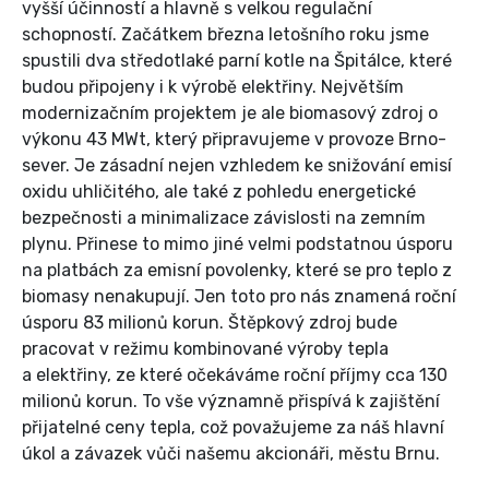
vyšší účinností a hlavně s velkou regulační
schopností. Začátkem března letošního roku jsme
spustili dva středotlaké parní kotle na Špitálce, které
budou připojeny i k výrobě elektřiny. Největším
modernizačním projektem je ale biomasový zdroj o
výkonu 43 MWt, který připravujeme v provoze Brno-
sever. Je zásadní nejen vzhledem ke snižování emisí
oxidu uhličitého, ale také z pohledu energetické
bezpečnosti a minimalizace závislosti na zemním
plynu. Přinese to mimo jiné velmi podstatnou úsporu
na platbách za emisní povolenky, které se pro teplo z
biomasy nenakupují. Jen toto pro nás znamená roční
úsporu 83 milionů korun. Štěpkový zdroj bude
pracovat v režimu kombinované výroby tepla
a elektřiny, ze které očekáváme roční příjmy cca 130
milionů korun. To vše významně přispívá k zajištění
přijatelné ceny tepla, což považujeme za náš hlavní
úkol a závazek vůči našemu akcionáři, městu Brnu.