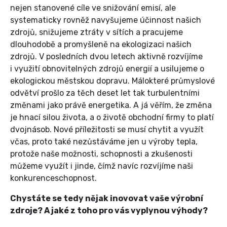
nejen stanovené cíle ve snižování emisí, ale
systematicky rovněž navyšujeme účinnost našich
zdrojů, snižujeme ztráty v sítích a pracujeme
dlouhodobě a promyšleně na ekologizaci našich
zdrojů. V posledních dvou letech aktivně rozvíjíme
i využití obnovitelných zdrojů energií a usilujeme o
ekologickou městskou dopravu. Málokteré průmyslové
odvětví prošlo za těch deset let tak turbulentními
změnami jako právě energetika. A já věřím, že změna
je hnací silou života, a o životě obchodní firmy to platí
dvojnásob. Nové příležitosti se musí chytit a využít
včas, proto také nezůstáváme jen u výroby tepla,
protože naše možnosti, schopnosti a zkušenosti
můžeme využít i jinde, čímž navíc rozvíjíme naši
konkurenceschopnost.
Chystáte se tedy nějak inovovat vaše výrobní
zdroje? A jaké z toho pro vás vyplynou výhody?