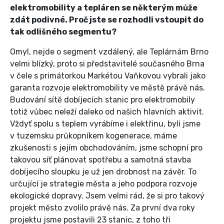
elektromobility a tepláren se některým může
zdát podivné. Proč jste se rozhodli vstoupit do
tak odlišného segmentu?
Omyl, nejde o segment vzdálený, ale Teplárnám Brno
velmi blízký, proto si představitelé současného Brna
v čele s primátorkou Markétou Vaňkovou vybrali jako
garanta rozvoje elektromobility ve městě právě nás.
Budování sítě dobíjecích stanic pro elektromobily
totiž vůbec neleží daleko od našich hlavních aktivit.
Vždyť spolu s teplem vyrábíme i elektřinu, byli jsme
v tuzemsku průkopníkem kogenerace, máme
zkušenosti s jejím obchodováním, jsme schopní pro
takovou síť plánovat spotřebu a samotná stavba
dobíjecího sloupku je už jen drobnost na závěr. To
určující je strategie města a jeho podpora rozvoje
ekologické dopravy. Jsem velmi rád, že si pro takový
projekt město zvolilo právě nás. Za první dva roky
projektu jsme postavili 23 stanic, z toho tři