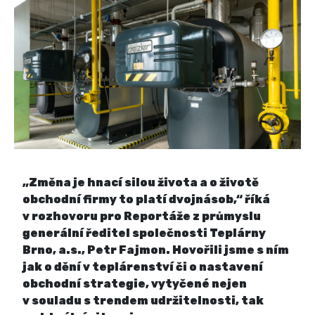
„Změna je hnací silou života a o životě
obchodní firmy to platí dvojnásob,“ říká
v rozhovoru pro Reportáže z průmyslu
generální ředitel společnosti Teplárny
Brno, a.s., Petr Fajmon. Hovořili jsme s ním
jak o dění v teplárenství či o nastavení
obchodní strategie, vytyčené nejen
v souladu s trendem udržitelnosti, tak