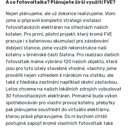
A co fotovoltaika? Plánujete širší využití FVE?
Nejen plánujeme, ale už dokonce realizujeme. Vloni
jsme si připravili kompletní strategii instalací
fotovoltaických elektráren na střechách našich
kotelen. Pro první, pilotní projekt, který kromě FVE
pracuje i s bateriovou akumulací pro zásobování
dobíjecí stanice, jsme využili rekonstrukce naší
kotelny v brněnské části Slatina. Pro realizaci dalších
fotovoltaik máme vybráno 120 našich objektů, které
jsou pro tyto účely stavebně vhodné, všechny jsme
prověřili nejen vzhledem k nárokům na statiku, ale
také z hlediska zastínění například okolní zástavbou.
Letos chceme na našich lokálních zdrojích vybudovat
30 fotovoltaických elektráren. Primárně bude výkon
spotřebováván pro vlastní provoz kotelny, přebytky
pak plánujeme soustředit do virtuální elektrárny,
kterou právě připravujeme. Do ní bychom chtěli
postupně zapojit kromě vlastních fotovoltaik také