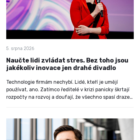
5. srpna 2026
Naučte lidi zvládat stres. Bez toho jsou
jakékoliv inovace jen drahé divadlo
Technologie firmám nechybí. Lidé, kteří je umějí
používat, ano. Zatímco ředitelé v krizi panicky škrtají
rozpočty na rozvoj a doufají, že všechno spasí draze
nakoupené licence, majitelka vzdělávací agentury
CE-PA Vlaďka Snášel Lukašíková natvrdo říká: je to
mrhání penězi. Místo zázračných zkratek a
bezhlavého tlačení na výkon nabízí střízlivý pohled na
to, jak ve firmách probudit adaptaci, nezabít