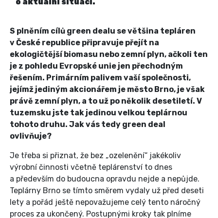
o aktuální situaci.
S plněním cílů green dealu se většina tepláren
v České republice připravuje přejít na
ekologičtější biomasu nebo zemní plyn, ačkoli ten
je z pohledu Evropské unie jen přechodným
řešením. Primárním palivem vaší společnosti,
jejímž jediným akcionářem je město Brno, je však
právě zemní plyn, a to už po několik desetiletí. V
tuzemsku jste tak jedinou velkou teplárnou
tohoto druhu. Jak vás tedy green deal
ovlivňuje?
Je třeba si přiznat, že bez „ozelenění“ jakékoliv
výrobní činnosti včetně teplárenství to dnes
a především do budoucna opravdu nejde a nepůjde.
Teplárny Brno se tímto směrem vydaly už před deseti
lety a pořád ještě nepovažujeme celý tento náročný
proces za ukončený. Postupnými kroky tak plníme