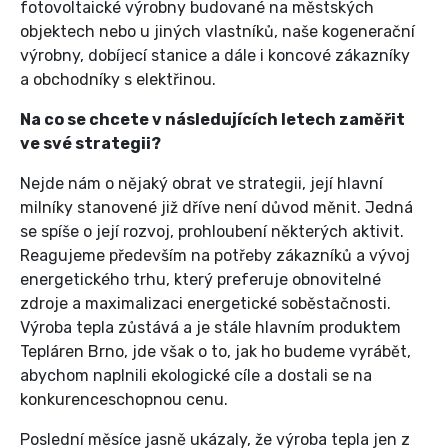
fotovoltaické výrobny budované na městských
objektech nebo u jiných vlastníků, naše kogenerační
výrobny, dobíjecí stanice a dále i koncové zákazníky
a obchodníky s elektřinou.
Na co se chcete v následujících letech zaměřit
ve své strategii?
Nejde nám o nějaký obrat ve strategii, její hlavní
milníky stanovené již dříve není důvod měnit. Jedná
se spíše o její rozvoj, prohloubení některých aktivit.
Reagujeme především na potřeby zákazníků a vývoj
energetického trhu, který preferuje obnovitelné
zdroje a maximalizaci energetické soběstačnosti.
Výroba tepla zůstává a je stále hlavním produktem
Tepláren Brno, jde však o to, jak ho budeme vyrábět,
abychom naplnili ekologické cíle a dostali se na
konkurenceschopnou cenu.
Poslední měsíce jasně ukázaly, že výroba tepla jen z