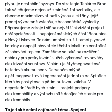
plynu je nestabilní byznys. Do strategie Tepláren Brno
tak včleňujeme nejen už zmíněné fotovoltaiky, ale
chceme maximalizovat naši výrobu elektřiny, jejíž
prodej významně vylepšuje hospodářské výsledky.
Připravujeme zdroje i síť na největší akviziční projekt
naší společnosti – napojení městských částí Bohunice
a Nový Lískovec. To nám umožní zrušit tamní plynové
kotelny a napojit obyvatele těchto lokalit na centrální
zásobování teplem. Zaměříme se také na rozšíření
nabídky pro poskytování služeb výkonové rovnováhy
elektrizační soustavy. V plánu je čtyřmegawattová
bateriová akumulace v Červeném mlýně
a pětimegawattová kogenerační jednotka na Špitálce,
která by poskytovala pětiminutovou zálohu. V
neposlední řadě bych zmínil i projekt podpory
elektromobility a výstavbu sítě dobíjecích stanic pro
elektromobily.
To je také velmi zajímavé téma. Spojení