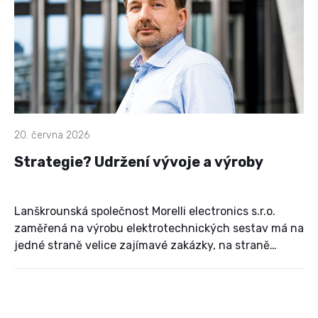
kreativitu a nevyhořet.
20. června 2026
Strategie? Udržení vývoje a výroby
Lanškrounská společnost Morelli electronics s.r.o.
zaměřená na výrobu elektrotechnických sestav má na
jedné straně velice zajímavé zakázky, na straně
druhé musí při jejich realizaci čelit globálním
problémům, které nemá šanci ovlivnit.