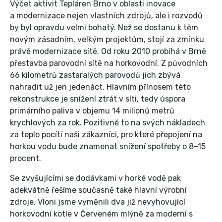
Výčet aktivit Tepláren Brno v oblasti inovace
a modernizace nejen vlastních zdrojů, ale i rozvodů
by byl opravdu velmi bohatý. Než se dostanu k těm
novým zásadním, velkým projektům, stojí za zmínku
právě modernizace sítě. Od roku 2010 probíhá v Brně
přestavba parovodní sítě na horkovodní. Z původních
66 kilometrů zastaralých parovodů jich zbývá
nahradit už jen jedenáct. Hlavním přínosem této
rekonstrukce je snížení ztrát v síti, tedy úspora
primárního paliva v objemu 14 milionů metrů
krychlových za rok. Pozitivně to na svých nákladech
za teplo pocítí naši zákazníci, pro které přepojení na
horkou vodu bude znamenat snížení spotřeby o 8–15
procent.
Se zvyšujícími se dodávkami v horké vodě pak
adekvátně řešíme současně také hlavní výrobní
zdroje. Vloni jsme vyměnili dva již nevyhovující
horkovodní kotle v Červeném mlýně za moderní s