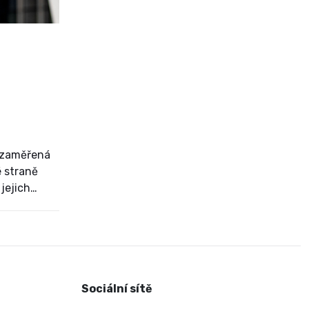
. zaměřená
 straně
jejich
anci
Sociální sítě