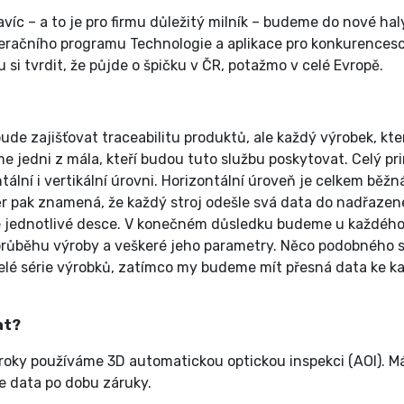
víc – a to je pro firmu důležitý milník – budeme do nové hal
peračního programu Technologie a aplikace pro konkurences
 si tvrdit, že půjde o špičku v ČR, potažmo v celé Evropě.
de zajišťovat traceabilitu produktů, ale každý výrobek, kter
me jedni z mála, kteří budou tuto službu poskytovat. Celý pr
tální i vertikální úrovni. Horizontální úroveň je celkem běžn
běr pak znamená, že každý stroj odešle svá data do nadřaze
dé jednotlivé desce. V konečném důsledku budeme u každéh
průběhu výroby a veškeré jeho parametry. Něco podobného 
 celé série výrobků, zatímco my budeme mít přesná data ke 
dat?
roky používáme 3D automatickou optickou inspekci (AOI). 
e data po dobu záruky.