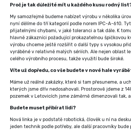
Proč je tak důležité mít u každého kusu rodný list
My samozřejmě budeme nabízet výrobu v několika úrovn
nyní dělíme do tří kategorií podle norem IPC-A-610. Tyt
přijatelnými chybami, v jaké toleranci a tak dále. K to
hlavně zákazníci požadující prokazatelnou špičkovou kva
výrobu chceme ještě rozšířit o další typy s vysokou p
vyráběné v relativně malých sériích. Ale nejen oblast 
celého výrobního procesu, takže využití bude široké.
Víte už dopředu, co vše budete v nové hale vyrábě
Máme už reálné zakázky, které si tam přesuneme, a uc
kterých jsme dřív nedosahovali. Prostorově jdeme z 1
pozemek v Letovicích jsme záměrně dimenzovali tak, a
Budete muset přibírat lidi?
Nová linka je v podstatě robotická, člověk u ní na des
jeden technik podle potřeby, ale další pracovníky bude 