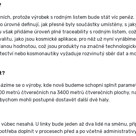
?
ích, protože výrobek s rodným listem bude stát víc peněz.
o úrovně definují, jak přesně byly součástky umístěny, s ja
mu však přidáme úroveň plné traceability s rodným listem, což
litu, jako jsou kosmické aplikace, pro něž už nyní vyrábíme
řidanou hodnotou, což jsou produkty na značné technologick
letectví nebo kosmonautiky vyžaduje rozvinutý sběr dat a m
t?
házíme se o výroby, kde nově budeme schopní splnit paramet
400 metrů čtverečních na 3400 metrů čtverečních plochy, n
bychom mohli postupně dostavět další dvě haly.
ku vůbec nesahá. U linky bude jeden až dva lidé na směnu, př
potřeba doplnit v procesech před a po včetně administrativy