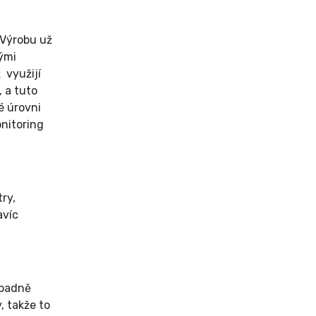
 Výrobu už
kými
 využijí
, a tuto
é úrovni
onitoring
ry,
avíc
ípadně
, takže to