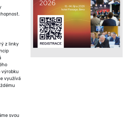
y
chopnost.
ý z linky
incip
á
ného
o výrobku
se využívá
každému
Máme svou