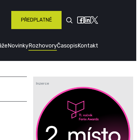
PŘEDPLATNÉ
áže
Novinky
Rozhovory
Časopis
Kontakt
Inzerce