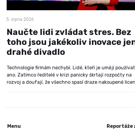
5. srpna 2026
Naučte lidi zvládat stres. Bez
toho jsou jakékoliv inovace je
drahé divadlo
Technologie firmám nechybí. Lidé, kteří je umějí používat
ano. Zatímco ředitelé v krizi panicky škrtají rozpočty na
rozvoj a doufají, že všechno spasí draze nakoupené lice
majitelka vzdělávací agentury CE-PA Vlaďka Snášel
Lukašíková natvrdo říká: je to mrhání penězi. Místo
zázračných zkratek a bezhlavého tlačení na výkon nabíz
střízlivý pohled na to, jak ve firmách probudit adaptaci,
nezabít kreativitu a nevyhořet.
Menu
Reportáže 