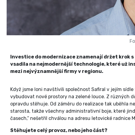
Fo
Investice do modernizace znamenají držet krok s 
vsadila na nejmodernější technologie, které už in
mezi nejvýznamnější firmy v regionu.
Když jsme loni navštívili společnost Safiral v jejím síd
vybudovat nové prostory na zelené louce. Z různých dův
opravdu stěhuje. Od záměru do realizace tak uběhla neuv
starosta, takže všechny administrativní boje, které jin
časech,“ nešetřil chválou na adresu letovické radnice 
Stěhujete celý provoz, nebo jeho část?