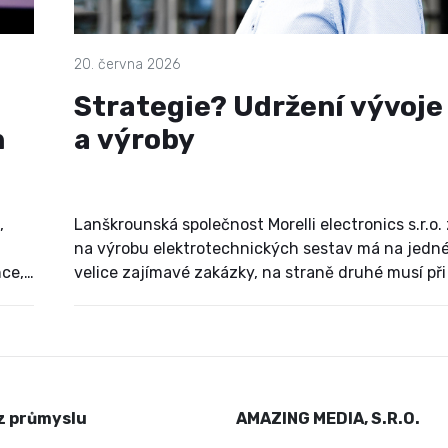
20. června 2026
Strategie? Udržení vývoje
n
a výroby
,
Lanškrounská společnost Morelli electronics s.r.o
na výrobu elektrotechnických sestav má na jedné
nce,
velice zajímavé zakázky, na straně druhé musí při 
realizaci čelit globálním problémům, které nemá š
ovlivnit.
í
z průmyslu
AMAZING MEDIA, S.R.O.