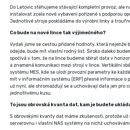
Do Letovic stěhujeme stávající kompletní provoz, ale na
instalovat zcela nové vybavení pořízené s podporou o
Jednotlivé stroje poskládáme do výrobní linky a troufnu
Co bude na nové lince tak výjimečného?
Vydali jsme se cestou přidané hodnoty, která nejenže bu
odejde, bude mít vlastní rodný list. Široko daleko bude
spočívá v tom, že na lince budeme sbírat data v horizon
a znamená komunikaci mezi stroji v lince. Vertikální s
systému MES, kde se uloží provozní parametry ke kaž
mít v informačním systému (ERP) přesné informace o 
už nyní, ale shromažďují se a uchovávají data jen pro
jednotlivému kusu.
To jsou obrovská kvanta dat, kam je budete uklá
S obrovskými kvanty dat máme zkušenosti, protože už 
serverovnu i vlastní NAS systémy na nichž uchovávám