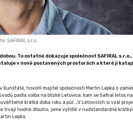
to: SAFIRAL s.r.o.
dobou. To ostatně dokazuje společnost SAFIRAL s.r.o.,
staluje v nově postavených prostorách a které ji katap
le v Kunštátě, hovořil majitel společnosti Martin Lepka o zámě
odů padla volba na blízké Letovice, kam se Safiral letos n
ěřitelně krátká doba roku a půl. „V Letovicích si vzal proje
de trvají hodně dlouho, jsme vyřídili v nadstandardně krátk
Martin Lepka.