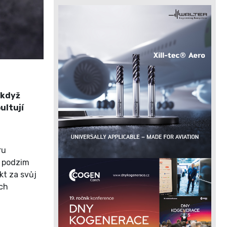
 když
ultují
ru
a podzim
kt za svůj
ých